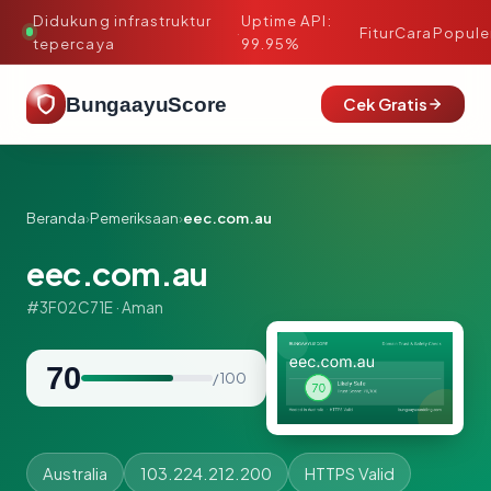
Didukung infrastruktur
Uptime API:
·
Fitur
Cara
Popule
tepercaya
99.95%
BungaayuScore
Cek Gratis
Beranda
›
Pemeriksaan
›
eec.com.au
eec.com.au
#3F02C71E · Aman
70
/ 100
Australia
103.224.212.200
HTTPS Valid