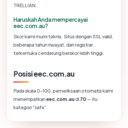
TRELLIAN.
Haruskah Anda mempercayai
eec.com.au?
Skor kami murni teknis. Situs dengan SSL valid,
beberapa tahun riwayat, dan registrar
terkemuka cenderung berskor lebih tinggi.
Posisi eec.com.au
Pada skala 0-100, pemeriksaan otomatis kami
menempatkan
eec.com.au
di
70
— itu
kategori "safe".