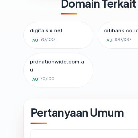
Domain Terkait
digitalsix.net
citibank.co.i
90/100
100/100
AU
AU
prdnationwide.com.a
u
70/100
AU
Pertanyaan Umum