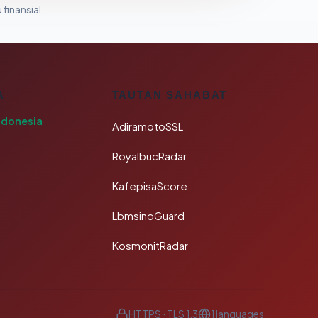
 finansial.
A
TAUTAN SAHABAT
ndonesia
AdiramotoSSL
RoyalbucRadar
KafepisaScore
LbmsinoGuard
KosmonitRadar
HTTPS · TLS 1.3
1 languages