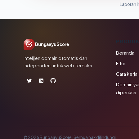
Laporan in
PRODU
BungaayuScore
Beranda
Intelijen domain otomatis dan
Fitur
independen untuk web terbuka.
Cara kerja
Domain ya
diperiksa
© 2026 BungaayuScore. Semua hak dilindungi.