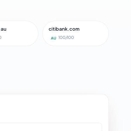
.au
citibank.com
0
100/100
AU