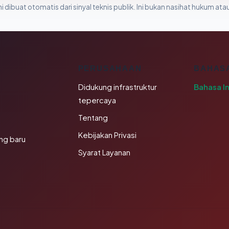
i dibuat otomatis dari sinyal teknis publik. Ini bukan nasihat hukum atau
K
PERUSAHAAN
BAHAS
Didukung infrastruktur
Bahasa I
tepercaya
Tentang
Kebijakan Privasi
ng baru
Syarat Layanan