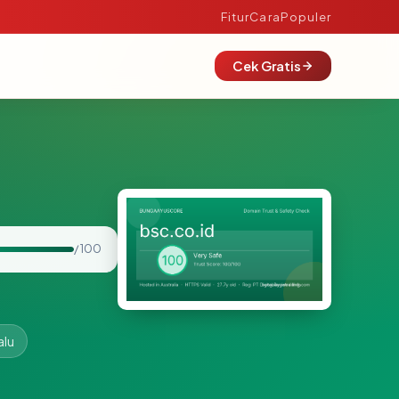
Fitur
Cara
Populer
Cek Gratis
/ 100
alu