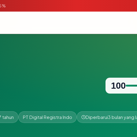
95%
100
7 tahun
PT Digital Registra Indo
Diperbarui
3 bulan yang l