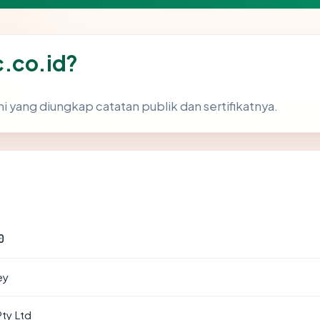
c.co.id?
ni yang diungkap catatan publik dan sertifikatnya.
0
ey
Pty Ltd