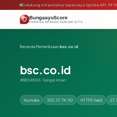
Didukung infrastruktur tepercaya
·
Uptime API: 99.
BungaayuScore
PERIKSA APAKAH SEBUAH SITUS AMAN, TEPERCAYA, DAN TERVERIFIKASI DALAM HITUNGAN DETIK.
Beranda
›
Pemeriksaan
›
bsc.co.id
bsc.co.id
#BED481A5 · Sangat Aman
Australia
202.37.74.110
HTTPS Valid
27.