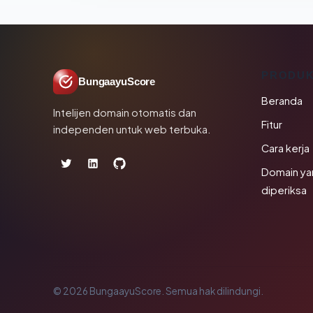
PRODU
BungaayuScore
Beranda
Intelijen domain otomatis dan
Fitur
independen untuk web terbuka.
Cara kerja
Domain ya
diperiksa
© 2026 BungaayuScore. Semua hak dilindungi.