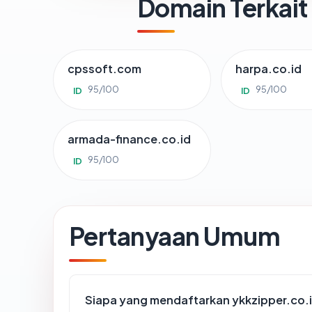
Domain Terkait
cpssoft.com
harpa.co.id
95/100
95/100
ID
ID
armada-finance.co.id
95/100
ID
Pertanyaan Umum
Siapa yang mendaftarkan ykkzipper.co.