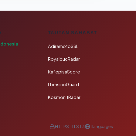
A
TAUTAN SAHABAT
ndonesia
AdiramotoSSL
RoyalbucRadar
KafepisaScore
LbmsinoGuard
KosmonitRadar
HTTPS · TLS 1.3
1 languages