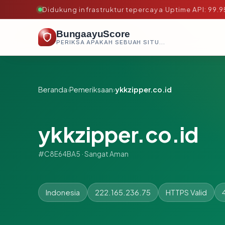
Didukung infrastruktur tepercaya
·
Uptime API: 99.
BungaayuScore
PERIKSA APAKAH SEBUAH SITUS AMAN, TEPERCAYA, DAN TERVERIFIKASI DALAM HITUNGAN DETIK.
Beranda
›
Pemeriksaan
›
ykkzipper.co.id
ykkzipper.co.id
#C8E64BA5 · Sangat Aman
Indonesia
222.165.236.75
HTTPS Valid