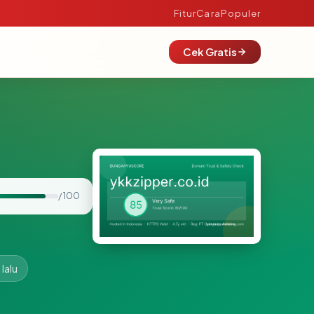
Fitur
Cara
Populer
Cek Gratis
/ 100
lalu