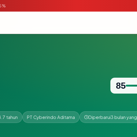
95%
85
4.7 tahun
PT Cyberindo Aditama
Diperbarui
3 bulan yang 