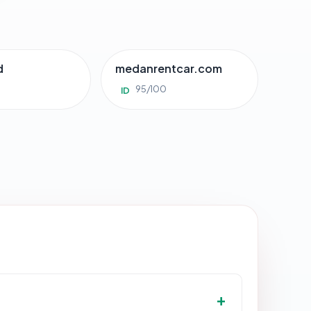
d
medanrentcar.com
95/100
ID