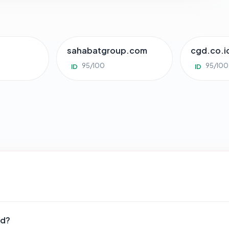
sahabatgroup.com
cgd.co.i
95/100
95/100
ID
ID
id?