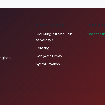
K
PERUSAHAAN
BAHAS
Didukung infrastruktur
Bahasa I
tepercaya
Tentang
Kebijakan Privasi
ng baru
Syarat Layanan