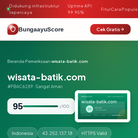
Didukung infrastruktur
Uptime API:
·
Fitur
Cara
Popule
tepercaya
99.95%
BungaayuScore
Cek Gratis
Beranda
›
Pemeriksaan
›
wisata-batik.com
wisata-batik.com
#FBAC6289 · Sangat Aman
95
/ 100
Indonesia
43.252.137.18
HTTPS Valid