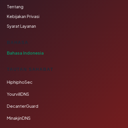
Tentang
Kebijakan Privasi
Syarat Layanan
BAHASA
Bahasa Indonesia
TAUTAN SAHABAT
HiphiphoSec
YourvillDNS
DecanterGuard
MinakjinDNS