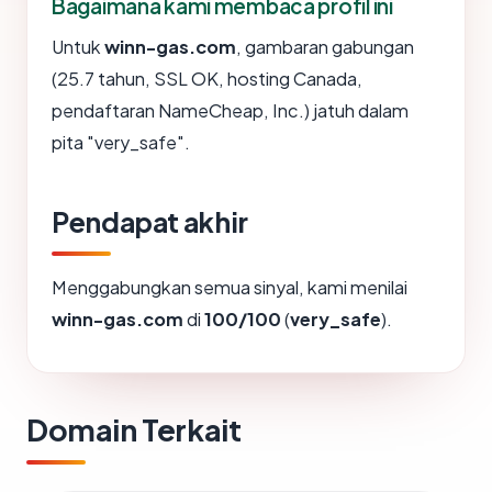
Bagaimana kami membaca profil ini
Untuk
winn-gas.com
, gambaran gabungan
(25.7 tahun, SSL OK, hosting Canada,
pendaftaran NameCheap, Inc.) jatuh dalam
pita "very_safe".
Pendapat akhir
Menggabungkan semua sinyal, kami menilai
winn-gas.com
di
100/100
(
very_safe
).
Domain Terkait