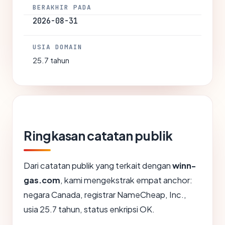
BERAKHIR PADA
2026-08-31
USIA DOMAIN
25.7 tahun
Ringkasan catatan publik
Dari catatan publik yang terkait dengan
winn-
gas.com
, kami mengekstrak empat anchor:
negara Canada, registrar NameCheap, Inc.,
usia 25.7 tahun, status enkripsi OK.