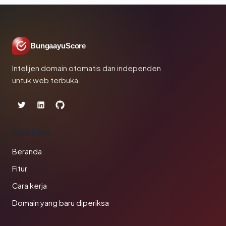
BungaayuScore
Intelijen domain otomatis dan independen
untuk web terbuka.
PRODUK
Beranda
Fitur
Cara kerja
Domain yang baru diperiksa