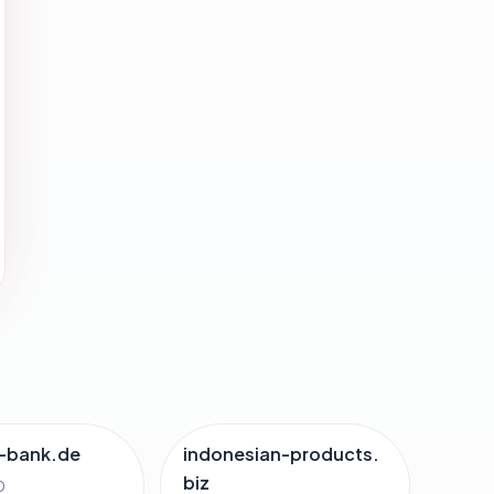
-bank.de
indonesian-products.
biz
0