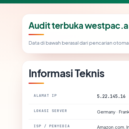
Audit terbuka westpac.a
Data di bawah berasal dari pencarian otoma
Informasi Teknis
ALAMAT IP
5.22.145.16
LOKASI SERVER
Germany · Frank
ISP / PENYEDIA
Amazon.com, I