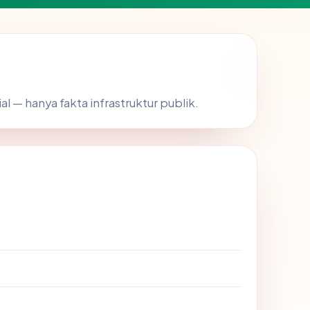
ial — hanya fakta infrastruktur publik.