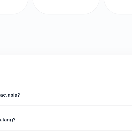
pac.asia?
 ulang?