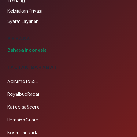
Tentang
Kebijakan Privasi
Syarat Layanan
BAHASA
Bahasa Indonesia
TAUTAN SAHABAT
AdiramotoSSL
RoyalbucRadar
KafepisaScore
LbmsinoGuard
KosmonitRadar