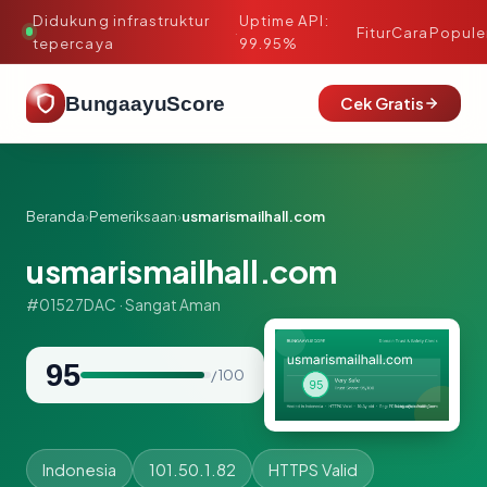
Didukung infrastruktur
Uptime API:
·
Fitur
Cara
Popule
tepercaya
99.95%
BungaayuScore
Cek Gratis
Beranda
›
Pemeriksaan
›
usmarismailhall.com
usmarismailhall.com
#01527DAC · Sangat Aman
95
/ 100
Indonesia
101.50.1.82
HTTPS Valid