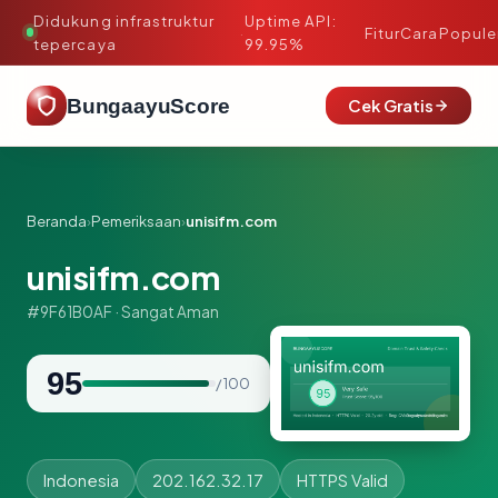
Didukung infrastruktur
Uptime API:
·
Fitur
Cara
Popule
tepercaya
99.95%
BungaayuScore
Cek Gratis
Beranda
›
Pemeriksaan
›
unisifm.com
unisifm.com
#9F61B0AF · Sangat Aman
95
/ 100
Indonesia
202.162.32.17
HTTPS Valid