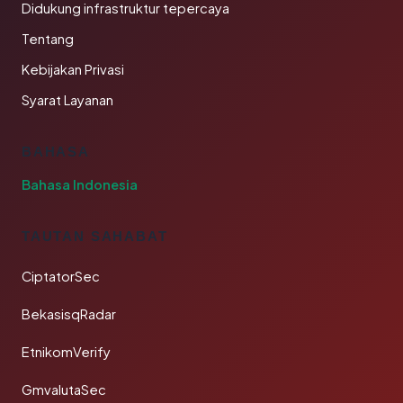
Didukung infrastruktur tepercaya
Tentang
Kebijakan Privasi
Syarat Layanan
BAHASA
Bahasa Indonesia
TAUTAN SAHABAT
CiptatorSec
BekasisqRadar
EtnikomVerify
GmvalutaSec