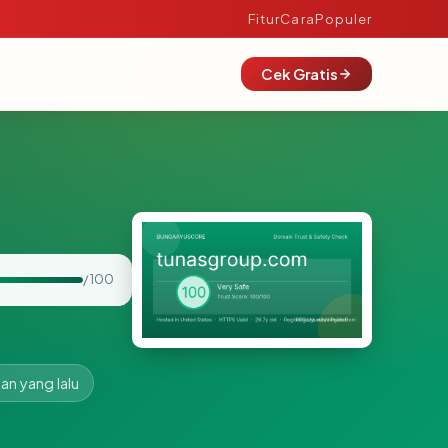
Fitur
Cara
Populer
Cek Gratis
/ 100
lan yang lalu