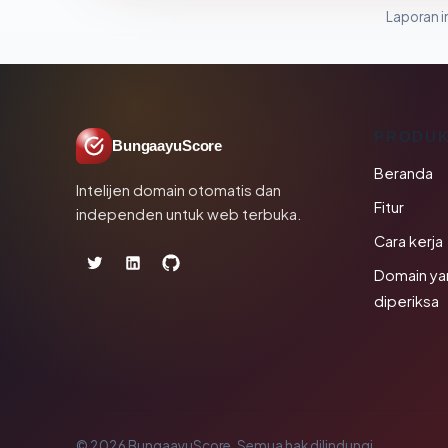
Laporan in
PRODU
BungaayuScore
Beranda
Intelijen domain otomatis dan
Fitur
independen untuk web terbuka.
Cara kerja
Domain ya
diperiksa
© 2026 BungaayuScore. Semua hak dilindungi.