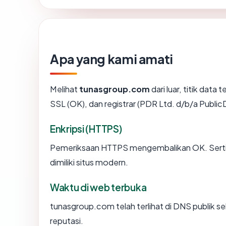
Apa yang kami amati
Melihat
tunasgroup.com
dari luar, titik data
SSL (OK), dan registrar (PDR Ltd. d/b/a Publ
Enkripsi (HTTPS)
Pemeriksaan HTTPS mengembalikan OK. Sertifi
dimiliki situs modern.
Waktu di web terbuka
tunasgroup.com telah terlihat di DNS publik se
reputasi.