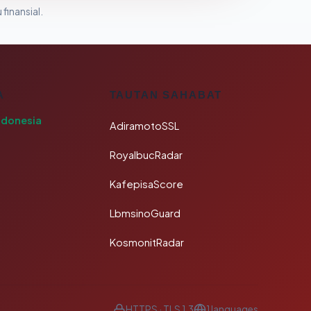
 finansial.
A
TAUTAN SAHABAT
ndonesia
AdiramotoSSL
RoyalbucRadar
KafepisaScore
LbmsinoGuard
KosmonitRadar
HTTPS · TLS 1.3
1 languages