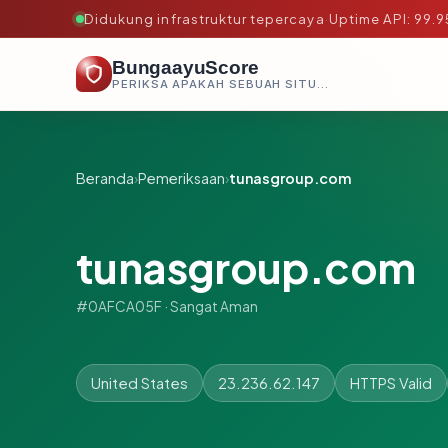
Didukung infrastruktur tepercaya
·
Uptime API: 99.
BungaayuScore
PERIKSA APAKAH SEBUAH SITUS AMAN, TEPERCAYA, DAN TERVERIFIKASI DALAM HITUNGAN DETIK.
Beranda
›
Pemeriksaan
›
tunasgroup.com
tunasgroup.com
#0AFCA05F · Sangat Aman
United States
23.236.62.147
HTTPS Valid