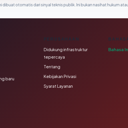
i dibuat otomatis dari sinyal teknis publik. Ini bukan nasihat hukum atau
K
PERUSAHAAN
BAHAS
Didukung infrastruktur
Bahasa I
tepercaya
Tentang
Kebijakan Privasi
ng baru
Syarat Layanan