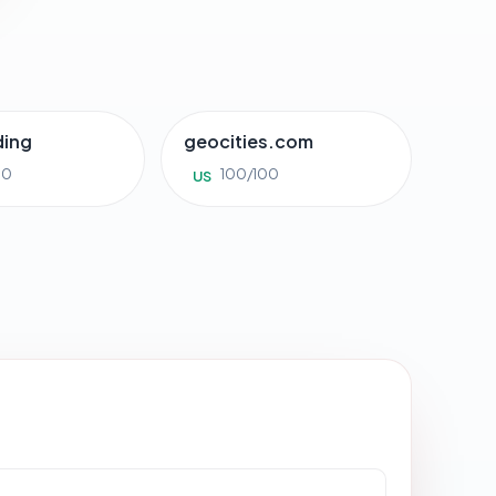
ding
geocities.com
00
100/100
US