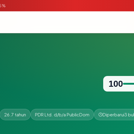
95%
100
26.7 tahun
PDR Ltd. d/b/a PublicDom
Diperbarui
3 bu