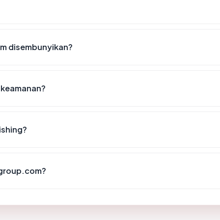
om disembunyikan?
t keamanan?
ishing?
asgroup.com?