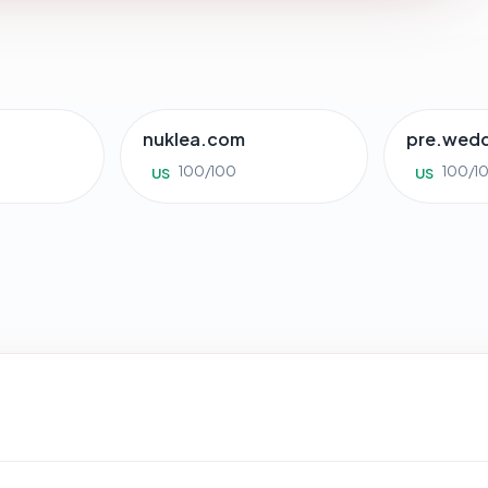
g
nuklea.com
pre.wed
100/100
100/1
US
US