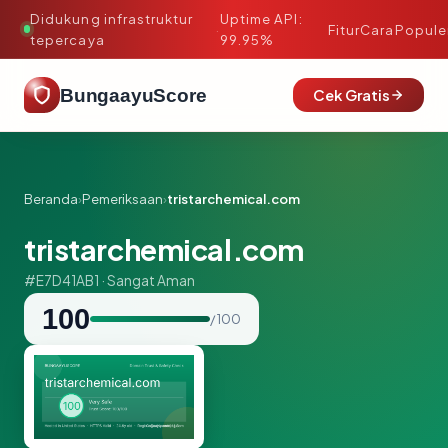
Didukung infrastruktur
Uptime API:
·
Fitur
Cara
Popule
tepercaya
99.95%
BungaayuScore
Cek Gratis
Beranda
›
Pemeriksaan
›
tristarchemical.com
tristarchemical.com
#E7D41AB1 · Sangat Aman
100
/ 100