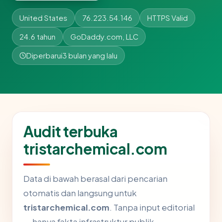
United States
76.223.54.146
HTTPS Valid
24.6 tahun
GoDaddy.com, LLC
Diperbarui
3 bulan yang lalu
Audit terbuka
tristarchemical.com
Data di bawah berasal dari pencarian
otomatis dan langsung untuk
tristarchemical.com
. Tanpa input editorial
— hanya fakta infrastruktur publik.