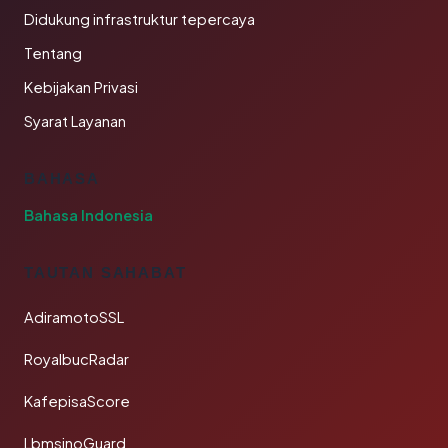
Didukung infrastruktur tepercaya
Tentang
Kebijakan Privasi
Syarat Layanan
BAHASA
Bahasa Indonesia
TAUTAN SAHABAT
AdiramotoSSL
RoyalbucRadar
KafepisaScore
LbmsinoGuard