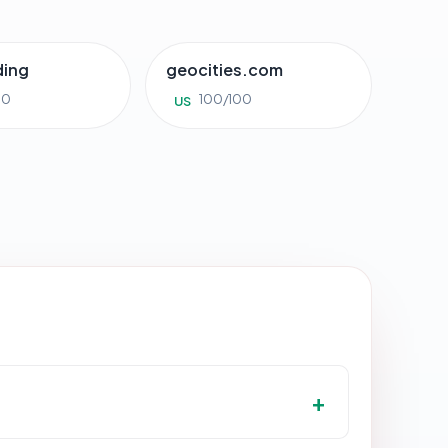
ding
geocities.com
00
100/100
US