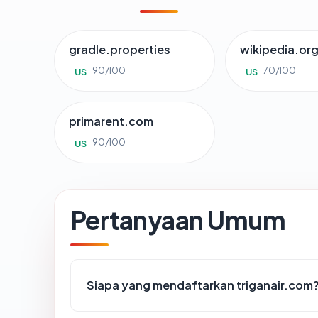
gradle.properties
wikipedia.or
90/100
70/100
US
US
primarent.com
90/100
US
Pertanyaan Umum
Siapa yang mendaftarkan triganair.com