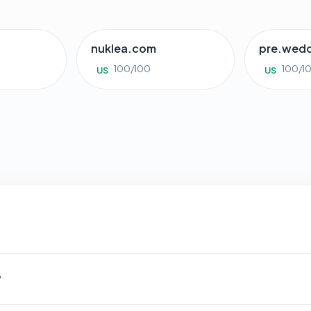
g
nuklea.com
pre.wed
100/100
100/1
US
US
?