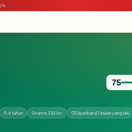
95%
75
0.6 tahun
Gname 335 Inc
Diperbarui
3 bulan yang lalu