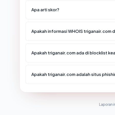
Apa arti skor?
Apakah informasi WHOIS triganair.com 
Apakah triganair.com ada di blocklist k
Apakah triganair.com adalah situs phish
Laporan in