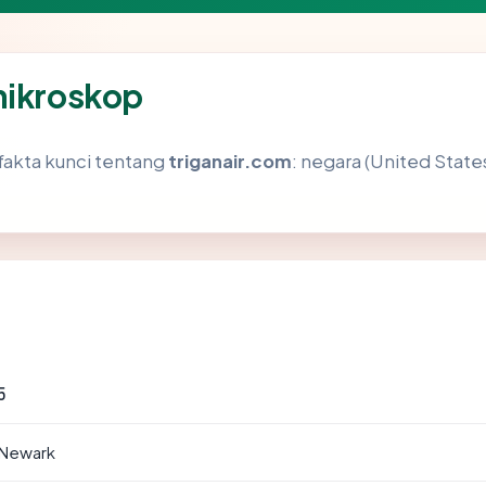
mikroskop
akta kunci tentang
triganair.com
: negara (United States)
5
 Newark