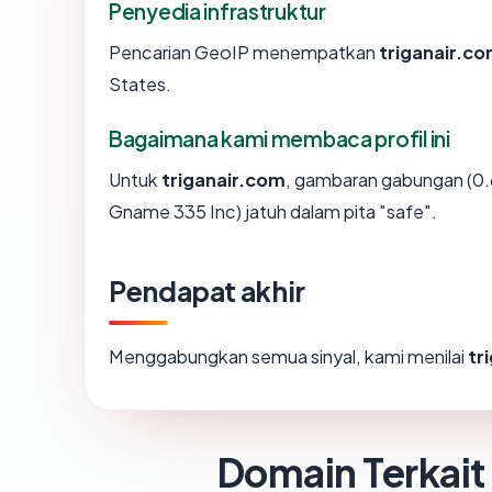
Penyedia infrastruktur
Pencarian GeoIP menempatkan
triganair.c
States.
Bagaimana kami membaca profil ini
Untuk
triganair.com
, gambaran gabungan (0.
Gname 335 Inc) jatuh dalam pita "safe".
Pendapat akhir
Menggabungkan semua sinyal, kami menilai
tr
Domain Terkait