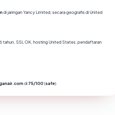
om
di jaringan Yancy Limited, secara geografis di United
6 tahun, SSL OK, hosting United States, pendaftaran
iganair.com
di
75/100
(
safe
).