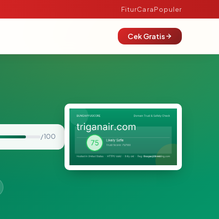
Fitur
Cara
Populer
Cek Gratis
/ 100