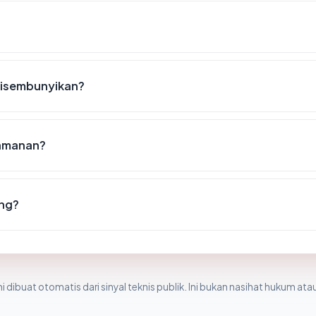
disembunyikan?
eamanan?
ing?
i dibuat otomatis dari sinyal teknis publik. Ini bukan nasihat hukum atau