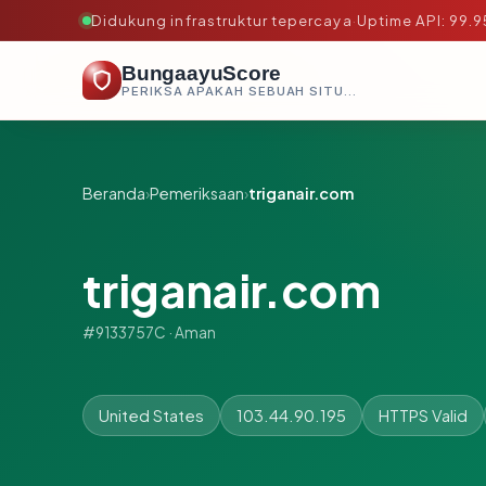
Didukung infrastruktur tepercaya
·
Uptime API: 99.
BungaayuScore
PERIKSA APAKAH SEBUAH SITUS AMAN, TEPERCAYA, DAN TERVERIFIKASI DALAM HITUNGAN DETIK.
Beranda
›
Pemeriksaan
›
triganair.com
triganair.com
#9133757C · Aman
United States
103.44.90.195
HTTPS Valid