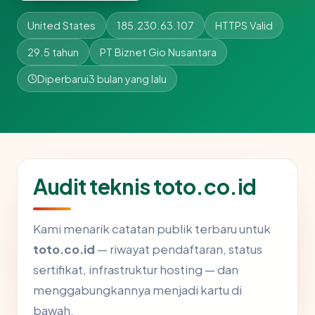
United States
185.230.63.107
HTTPS Valid
29.5 tahun
PT Biznet Gio Nusantara
Diperbarui
3 bulan yang lalu
Audit teknis toto.co.id
Kami menarik catatan publik terbaru untuk
toto.co.id
— riwayat pendaftaran, status
sertifikat, infrastruktur hosting — dan
menggabungkannya menjadi kartu di
bawah.