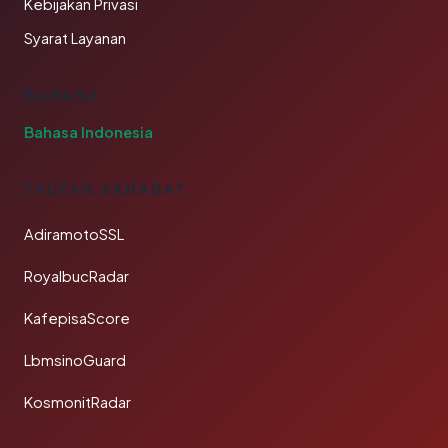
Kebijakan Privasi
Syarat Layanan
BAHASA
Bahasa Indonesia
TAUTAN SAHABAT
AdiramotoSSL
RoyalbucRadar
KafepisaScore
LbmsinoGuard
KosmonitRadar