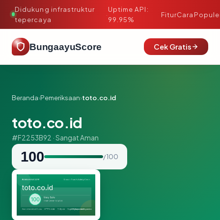
Didukung infrastruktur
Uptime API:
·
Fitur
Cara
Popule
tepercaya
99.95%
BungaayuScore
Cek Gratis
Beranda
›
Pemeriksaan
›
toto.co.id
toto.co.id
#F2253B92 · Sangat Aman
100
/ 100