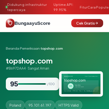
Didukung infrastruktur
Uptime API:
·
Fitur
Cara
Popule
tepercaya
99.95%
BungaayuScore
Cek Gratis
Beranda
›
Pemeriksaan
›
topshop.com
topshop.com
#B697DAA4 · Sangat Aman
95
/ 100
Poland
95.101.61.197
HTTPS Valid