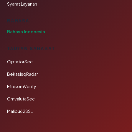
Syarat Layanan
BAHASA
Bahasa Indonesia
TAUTAN SAHABAT
CiptatorSec
BekasisqRadar
EtnikomVerify
GmvalutaSec
Malibu62SSL