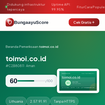
Didukung infrastruktur
Uptime API:
·
Fitur
Cara
Popule
tepercaya
99.95%
BungaayuScore
Cek Gratis
Beranda
›
Pemeriksaan
›
toimoi.co.id
toimoi.co.id
#C2B80811 · Aman
60
/ 100
Lithuania
2.57.91.91
Tanpa HTTPS