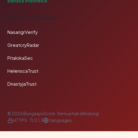
Bahasa Indonesia
TAUTAN SAHABAT
NasarigrVerify
GreatcryRadar
PitalokaSec
HelenscaTrust
DnastyjaTrust
© 2026 BungaayuScore. Semua hak dilindungi.
HTTPS · TLS 1.3
1 languages