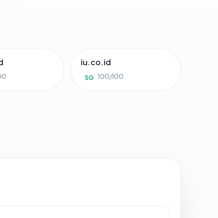
d
iu.co.id
00
100/100
SG