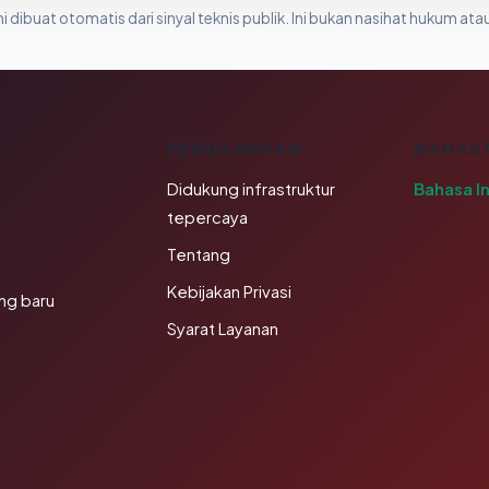
i dibuat otomatis dari sinyal teknis publik. Ini bukan nasihat hukum atau
K
PERUSAHAAN
BAHAS
Didukung infrastruktur
Bahasa I
tepercaya
Tentang
Kebijakan Privasi
ng baru
Syarat Layanan