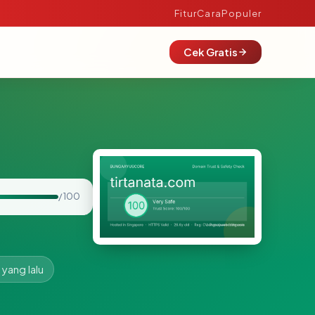
Fitur
Cara
Populer
Cek Gratis
/ 100
 yang lalu