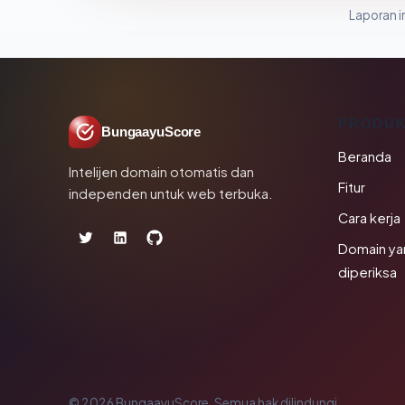
Laporan in
PRODU
BungaayuScore
Beranda
Intelijen domain otomatis dan
Fitur
independen untuk web terbuka.
Cara kerja
Domain ya
diperiksa
© 2026 BungaayuScore. Semua hak dilindungi.