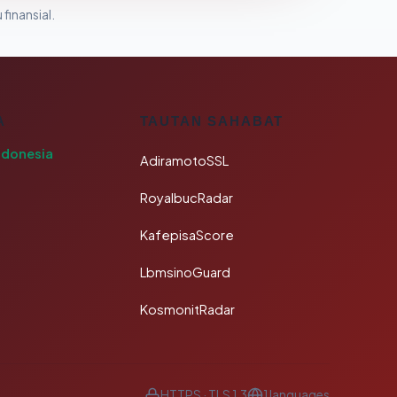
 finansial.
A
TAUTAN SAHABAT
ndonesia
AdiramotoSSL
RoyalbucRadar
KafepisaScore
LbmsinoGuard
KosmonitRadar
HTTPS · TLS 1.3
1 languages