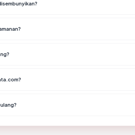
 disembunyikan?
keamanan?
ing?
nata.com?
 ulang?