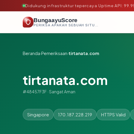
Didukung infrastruktur tepercaya
·
Uptime API: 99.
BungaayuScore
PERIKSA APAKAH SEBUAH SITUS AMAN, TEPERCAYA, DAN TERVERIFIKASI DALAM HITUNGAN DETIK.
Beranda
›
Pemeriksaan
›
tirtanata.com
tirtanata.com
#48457F3F · Sangat Aman
Singapore
170.187.228.219
HTTPS Valid