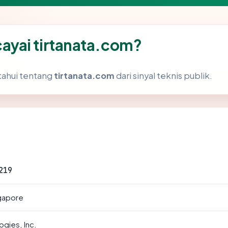
yai tirtanata.com?
tahui tentang
tirtanata.com
dari sinyal teknis publik.
219
ngapore
gies, Inc.