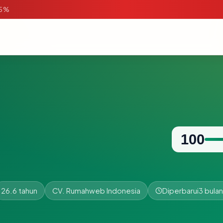
95%
100
26.6 tahun
CV. Rumahweb Indonesia
Diperbarui
3 bulan