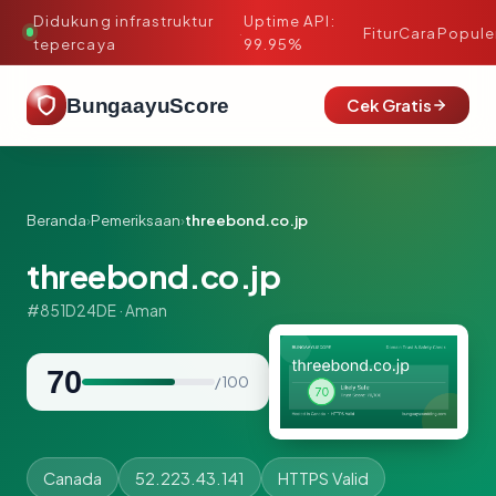
Didukung infrastruktur
Uptime API:
·
Fitur
Cara
Popule
tepercaya
99.95%
BungaayuScore
Cek Gratis
Beranda
›
Pemeriksaan
›
threebond.co.jp
threebond.co.jp
#851D24DE · Aman
70
/ 100
Canada
52.223.43.141
HTTPS Valid