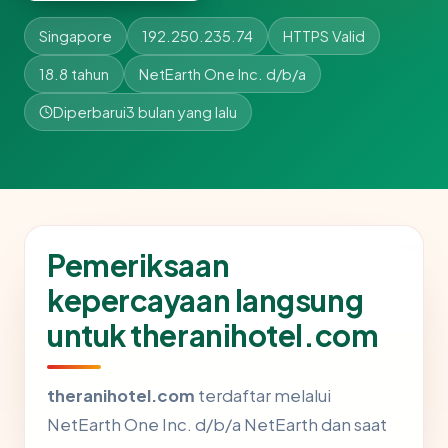
Singapore
192.250.235.74
HTTPS Valid
18.8 tahun
NetEarth One Inc. d/b/a
Diperbarui
3 bulan yang lalu
Pemeriksaan
kepercayaan langsung
untuk theranihotel.com
theranihotel.com
terdaftar melalui
NetEarth One Inc. d/b/a NetEarth dan saat