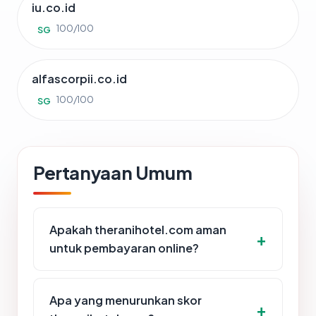
iu.co.id
100/100
SG
alfascorpii.co.id
100/100
SG
Pertanyaan Umum
Apakah theranihotel.com aman
untuk pembayaran online?
Apa yang menurunkan skor