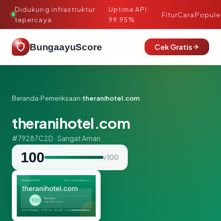
Didukung infrastruktur
Uptime API:
·
Fitur
Cara
Popule
tepercaya
99.95%
BungaayuScore
Cek Gratis
Beranda
›
Pemeriksaan
›
theranihotel.com
theranihotel.com
#79287C2D · Sangat Aman
100
/ 100