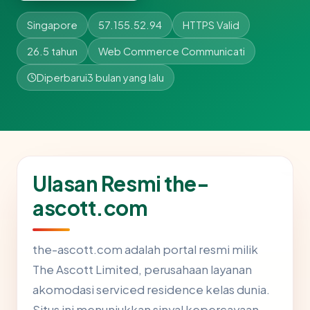
Singapore
57.155.52.94
HTTPS Valid
26.5 tahun
Web Commerce Communicati
Diperbarui
3 bulan yang lalu
Ulasan Resmi the-
ascott.com
the-ascott.com adalah portal resmi milik
The Ascott Limited, perusahaan layanan
akomodasi serviced residence kelas dunia.
Situs ini menunjukkan sinyal kepercayaan