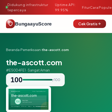
Didukung infrastruktur
Uptime API:
·
Fitur
Cara
Popule
tepercaya
99.95%
BungaayuScore
Cek Gratis
Beranda
›
Pemeriksaan
›
the-ascott.com
the-ascott.com
#E50D4FE1 · Sangat Aman
100
/ 100