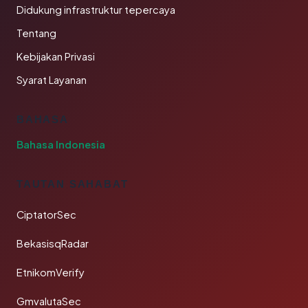
Didukung infrastruktur tepercaya
Tentang
Kebijakan Privasi
Syarat Layanan
BAHASA
Bahasa Indonesia
TAUTAN SAHABAT
CiptatorSec
BekasisqRadar
EtnikomVerify
GmvalutaSec