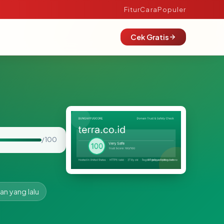
Fitur
Cara
Populer
Cek Gratis
/ 100
an yang lalu