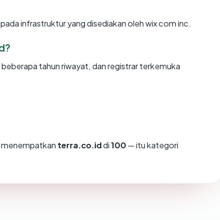
 pada infrastruktur yang disediakan oleh wix com inc.
id?
, beberapa tahun riwayat, dan registrar terkemuka
mi menempatkan
terra.co.id
di
100
— itu kategori