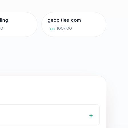
ding
geocities.com
00
100/100
US