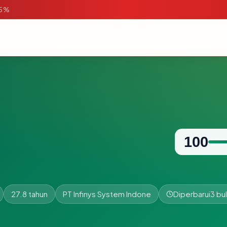
95%
100
27.8 tahun
PT Infinys System Indone
Diperbarui
3 bul