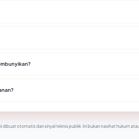
sembunyikan?
manan?
i dibuat otomatis dari sinyal teknis publik. Ini bukan nasihat hukum atau