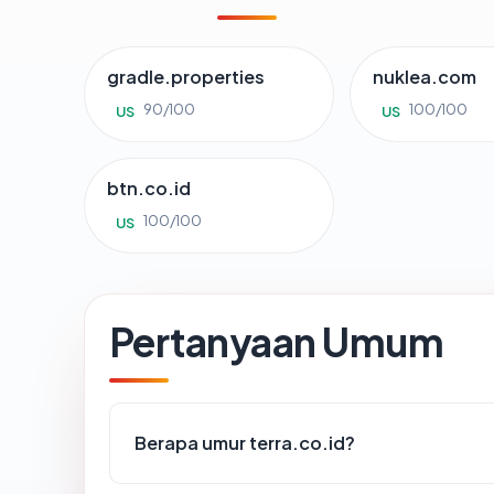
gradle.properties
nuklea.com
90/100
100/100
US
US
btn.co.id
100/100
US
Pertanyaan Umum
Berapa umur terra.co.id?