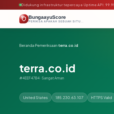
Didukung infrastruktur tepercaya
·
Uptime API: 99.
BungaayuScore
PERIKSA APAKAH SEBUAH SITUS AMAN, TEPERCAYA, DAN TERVERIFIKASI DALAM HITUNGAN DETIK.
Beranda
›
Pemeriksaan
›
terra.co.id
terra.co.id
#4EEF47B4 · Sangat Aman
United States
185.230.63.107
HTTPS Valid