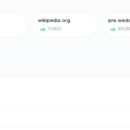
wikipedia.org
pre.wed
70/100
100/1
US
US