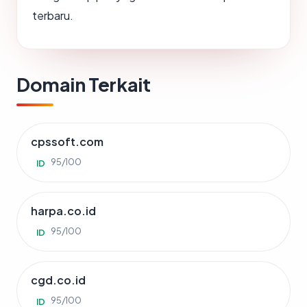
terbaru.
Domain Terkait
cpssoft.com
95/100
ID
harpa.co.id
95/100
ID
cgd.co.id
95/100
ID