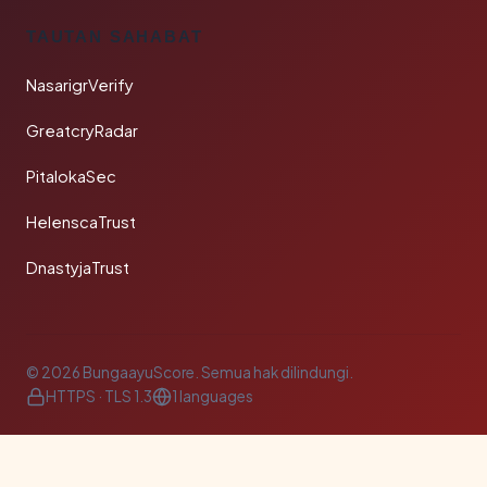
TAUTAN SAHABAT
NasarigrVerify
GreatcryRadar
PitalokaSec
HelenscaTrust
DnastyjaTrust
© 2026 BungaayuScore. Semua hak dilindungi.
HTTPS · TLS 1.3
1 languages