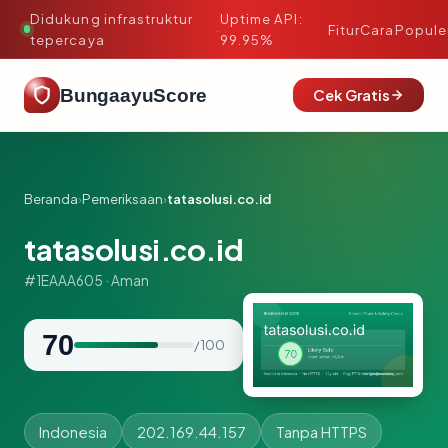
Didukung infrastruktur
Uptime API:
·
Fitur
Cara
Popule
tepercaya
99.95%
BungaayuScore
Cek Gratis
Beranda
›
Pemeriksaan
›
tatasolusi.co.id
tatasolusi.co.id
#1EAAA605 · Aman
70
/ 100
Indonesia
202.169.44.157
Tanpa HTTPS