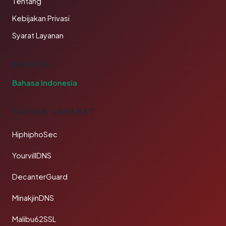
Tentang
Kebijakan Privasi
Syarat Layanan
BAHASA
Bahasa Indonesia
TAUTAN SAHABAT
HiphiphoSec
YourvillDNS
DecanterGuard
MinakjinDNS
Malibu62SSL