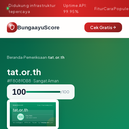
Didukung infrastruktur
Uptime API:
·
Fitur
Cara
Popule
tepercaya
99.95%
BungaayuScore
Cek Gratis
Beranda
›
Pemeriksaan
›
tat.or.th
tat.or.th
#F8089DB8 · Sangat Aman
100
/ 100