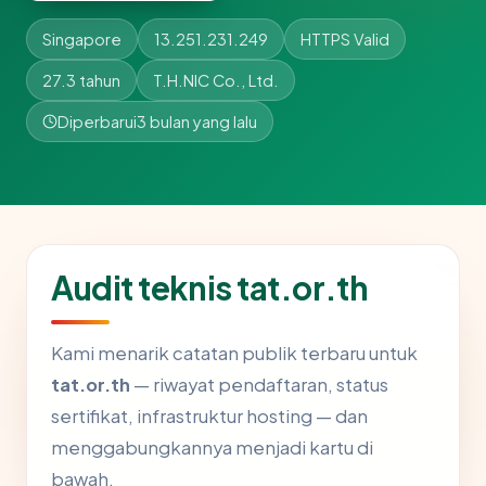
Singapore
13.251.231.249
HTTPS Valid
27.3 tahun
T.H.NIC Co., Ltd.
Diperbarui
3 bulan yang lalu
Audit teknis tat.or.th
Kami menarik catatan publik terbaru untuk
tat.or.th
— riwayat pendaftaran, status
sertifikat, infrastruktur hosting — dan
menggabungkannya menjadi kartu di
bawah.