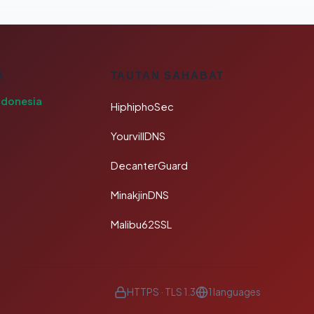
A
TAUTAN SAHABAT
ndonesia
HiphiphoSec
YourvillDNS
DecanterGuard
MinakjinDNS
Malibu62SSL
HTTPS · TLS 1.3
1 languages