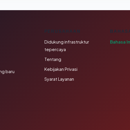
K
PERUSAHAAN
BAHAS
Didukung infrastruktur
Bahasa I
tepercaya
Tentang
Kebijakan Privasi
ng baru
Syarat Layanan