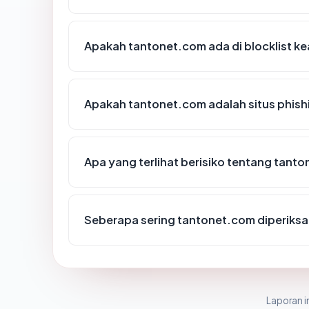
Apakah tantonet.com ada di blocklist 
Apakah tantonet.com adalah situs phish
Apa yang terlihat berisiko tentang tant
Seberapa sering tantonet.com diperiksa
Laporan in