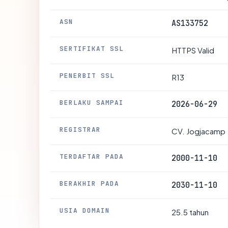
ASN
AS133752
SERTIFIKAT SSL
HTTPS Valid
PENERBIT SSL
R13
BERLAKU SAMPAI
2026-06-29
REGISTRAR
CV. Jogjacamp
TERDAFTAR PADA
2000-11-10
BERAKHIR PADA
2030-11-10
USIA DOMAIN
25.5 tahun