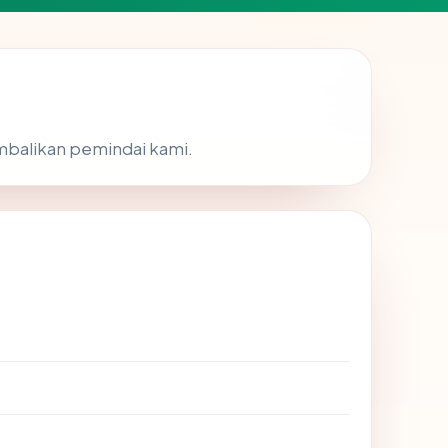
embalikan pemindai kami.