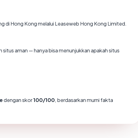
ting di Hong Kong melalui Leaseweb Hong Kong Limited.
kan situs aman — hanya bisa menunjukkan apakah situs
e
dengan skor
100/100
, berdasarkan murni fakta