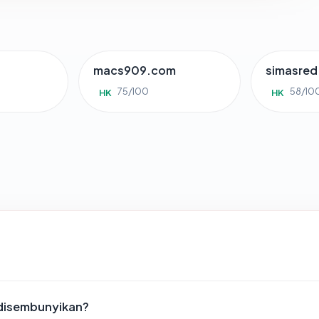
macs909.com
simasre
75/100
58/10
HK
HK
disembunyikan?