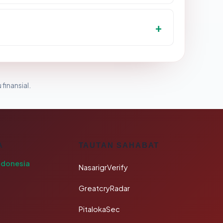
 finansial.
A
TAUTAN SAHABAT
ndonesia
NasarigrVerify
GreatcryRadar
PitalokaSec