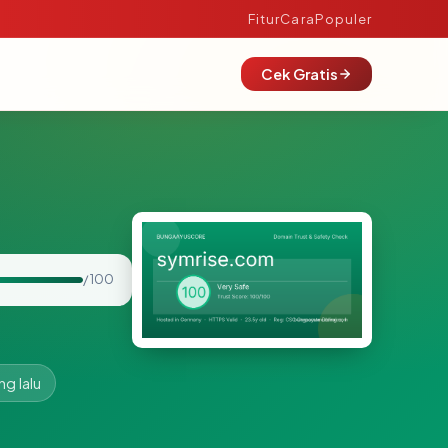
Fitur
Cara
Populer
Cek Gratis
/ 100
ng lalu