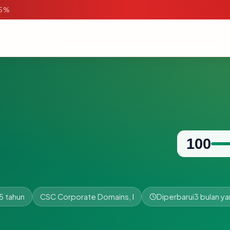
95%
100
5 tahun
CSC Corporate Domains, I
Diperbarui
3 bulan ya