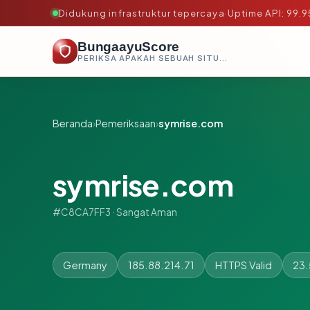
Didukung infrastruktur tepercaya
·
Uptime API: 99.
BungaayuScore
PERIKSA APAKAH SEBUAH SITUS AMAN, TEPERCAYA, DAN TERVERIFIKASI DALAM HITUNGAN DETIK.
Beranda
›
Pemeriksaan
›
symrise.com
symrise.com
#C8CA7FF3 · Sangat Aman
Germany
185.88.214.71
HTTPS Valid
23.