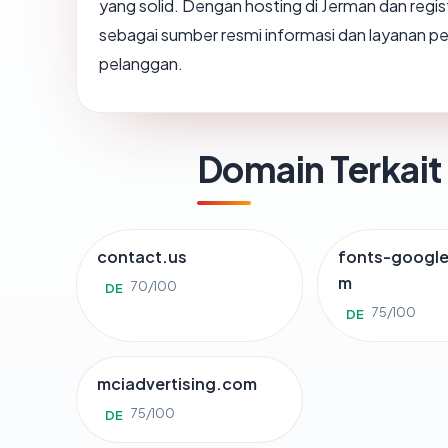
yang solid. Dengan hosting di Jerman dan regi
sebagai sumber resmi informasi dan layanan 
pelanggan.
Domain Terkait
contact.us
fonts-google
m
70/100
DE
75/100
DE
mciadvertising.com
75/100
DE