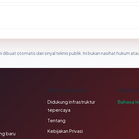
i dibuat otomatis dari sinyal teknis publik. Ini bukan nasihat hukum atau
K
PERUSAHAAN
BAHAS
Didukung infrastruktur
Bahasa I
tepercaya
Tentang
Kebijakan Privasi
ng baru