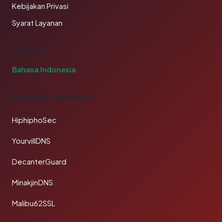
Kebijakan Privasi
Syarat Layanan
BAHASA
Bahasa Indonesia
TAUTAN SAHABAT
HiphiphoSec
YourvillDNS
DecanterGuard
MinakjinDNS
Malibu62SSL