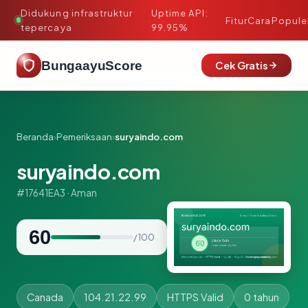
Didukung infrastruktur
Uptime API:
·
Fitur
Cara
Popule
tepercaya
99.95%
BungaayuScore
Cek Gratis
Beranda
›
Pemeriksaan
›
suryaindo.com
suryaindo.com
#17641EA3 · Aman
60
/ 100
Canada
104.21.22.99
HTTPS Valid
0 tahun