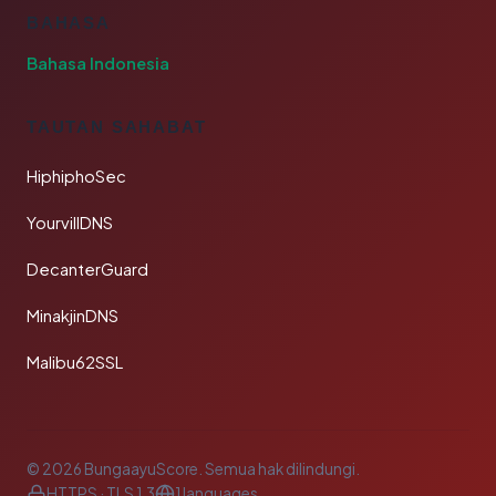
BAHASA
Bahasa Indonesia
TAUTAN SAHABAT
HiphiphoSec
YourvillDNS
DecanterGuard
MinakjinDNS
Malibu62SSL
© 2026 BungaayuScore. Semua hak dilindungi.
HTTPS · TLS 1.3
1 languages