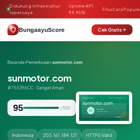
Didukung infrastruktur
Uptime API:
·
Fitur
Cara
Popule
tepercaya
99.95%
BungaayuScore
Cek Gratis
Beranda
›
Pemeriksaan
›
sunmotor.com
sunmotor.com
#755396CC · Sangat Aman
95
/ 100
Indonesia
203.161.184.121
HTTPS Valid