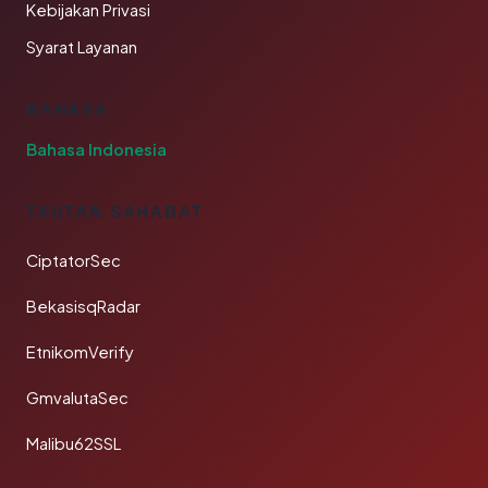
Kebijakan Privasi
Syarat Layanan
BAHASA
Bahasa Indonesia
TAUTAN SAHABAT
CiptatorSec
BekasisqRadar
EtnikomVerify
GmvalutaSec
Malibu62SSL