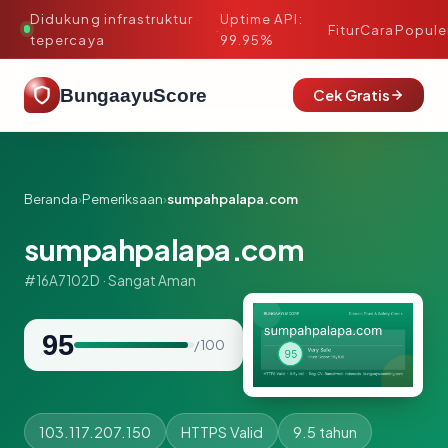
Didukung infrastruktur
Uptime API:
·
Fitur
Cara
Popule
tepercaya
99.95%
BungaayuScore
Cek Gratis
Beranda
›
Pemeriksaan
›
sumpahpalapa.com
sumpahpalapa.com
#16A7102D · Sangat Aman
95
/ 100
103.117.207.150
HTTPS Valid
9.5 tahun