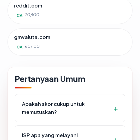
reddit.com
70/100
CA
gmvaluta.com
60/100
CA
Pertanyaan Umum
Apakah skor cukup untuk
memutuskan?
ISP apa yang melayani