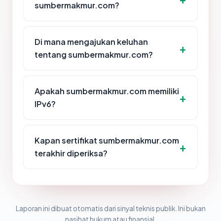
sumbermakmur.com?
Di mana mengajukan keluhan
tentang sumbermakmur.com?
Apakah sumbermakmur.com memiliki
IPv6?
Kapan sertifikat sumbermakmur.com
terakhir diperiksa?
Laporan ini dibuat otomatis dari sinyal teknis publik. Ini bukan
nasihat hukum atau finansial.