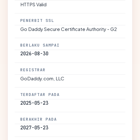
HTTPS Valid
PENERBIT SSL
Go Daddy Secure Certificate Authority - G2
BERLAKU SAMPAI
2026-08-30
REGISTRAR
GoDaddy.com, LLC
TERDAFTAR PADA
2025-05-23
BERAKHIR PADA
2027-05-23