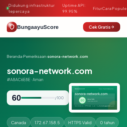
Didukung infrastruktur
Uptime API:
·
Fitur
Cara
Popule
tepercaya
99.95%
BungaayuScore
Cek Gratis
Beranda
›
Pemeriksaan
›
sonora-network.com
sonora-network.com
#A8AC6E8E · Aman
60
/ 100
Canada
172.67.158.5
HTTPS Valid
0 tahun