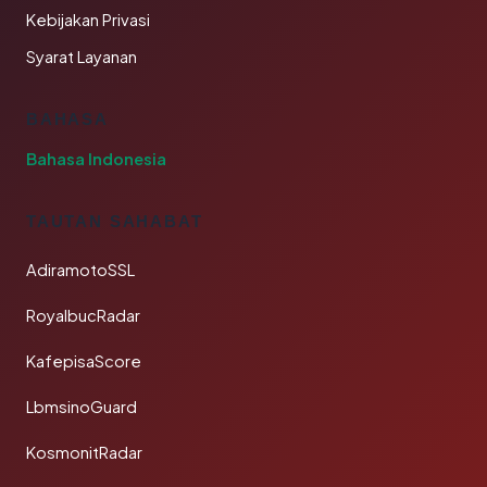
Kebijakan Privasi
Syarat Layanan
BAHASA
Bahasa Indonesia
TAUTAN SAHABAT
AdiramotoSSL
RoyalbucRadar
KafepisaScore
LbmsinoGuard
KosmonitRadar