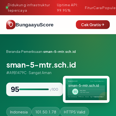
Didukung infrastruktur
Uptime API:
·
Fitur
Cara
Popule
tepercaya
99.95%
BungaayuScore
Cek Gratis
Beranda
›
Pemeriksaan
›
sman-5-mtr.sch.id
sman-5-mtr.sch.id
#A9B1479C · Sangat Aman
95
/ 100
Indonesia
101.50.1.78
HTTPS Valid