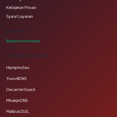
Kebijakan Privasi
Syarat Layanan
BAHASA
Bahasa Indonesia
TAUTAN SAHABAT
HiphiphoSec
YourvillDNS
DecanterGuard
MinakjinDNS
Malibu62SSL