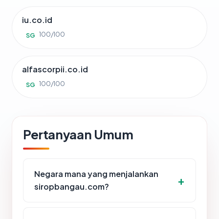
iu.co.id
100/100
SG
alfascorpii.co.id
100/100
SG
Pertanyaan Umum
Negara mana yang menjalankan
siropbangau.com?