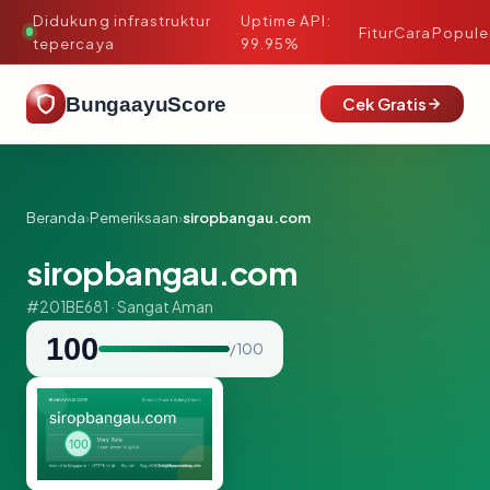
Didukung infrastruktur
Uptime API:
·
Fitur
Cara
Popule
tepercaya
99.95%
BungaayuScore
Cek Gratis
Beranda
›
Pemeriksaan
›
siropbangau.com
siropbangau.com
#201BE681 · Sangat Aman
100
/ 100