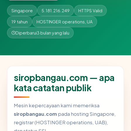
Singapore
5.181.216.249
HTTPS Valid
19 tahun
HOSTINGER operations, UA
Diperbarui
3 bulan yang lalu
siropbangau.com — apa
kata catatan publik
Mesin kepercayaan kami memeriksa
siropbangau.com
pada hosting Singapore,
registrar (HOSTINGER operations, UAB),
dan status SSL.