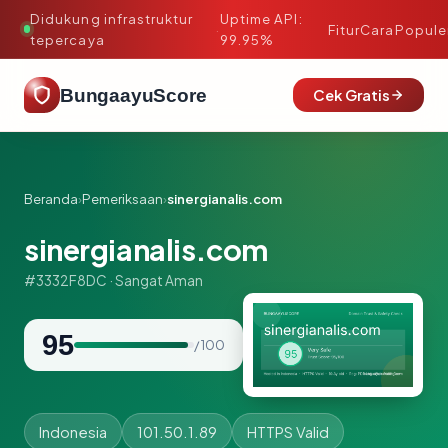
Didukung infrastruktur
Uptime API:
·
Fitur
Cara
Popule
tepercaya
99.95%
BungaayuScore
Cek Gratis
Beranda
›
Pemeriksaan
›
sinergianalis.com
sinergianalis.com
#3332F8DC · Sangat Aman
95
/ 100
Indonesia
101.50.1.89
HTTPS Valid