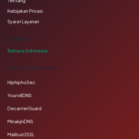
Tentang
Kebijakan Privasi
Syarat Layanan
BAHASA
Bahasa Indonesia
TAUTAN SAHABAT
HiphiphoSec
YourvillDNS
DecanterGuard
MinakjinDNS
Malibu62SSL