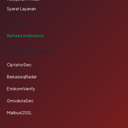
Syarat Layanan
BAHASA
Bahasa Indonesia
TAUTAN SAHABAT
CiptatorSec
BekasisqRadar
EtnikomVerify
GmvalutaSec
Malibu62SSL