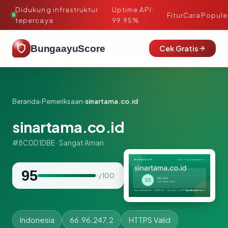
Didukung infrastruktur
Uptime API:
·
Fitur
Cara
Popule
tepercaya
99.95%
BungaayuScore
Cek Gratis
Beranda
›
Pemeriksaan
›
sinartama.co.id
sinartama.co.id
#8C0D1DBE · Sangat Aman
95
/ 100
Indonesia
66.96.247.2
HTTPS Valid