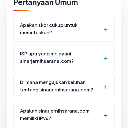
Pertanyaan Umum
Apakah skor cukup untuk
memutuskan?
ISP apa yang melayani
sinarjernihsarana.com?
Di mana mengajukan keluhan
tentang sinarjernihsarana.com?
Apakah sinarjernihsarana.com
memiliki IPv6?