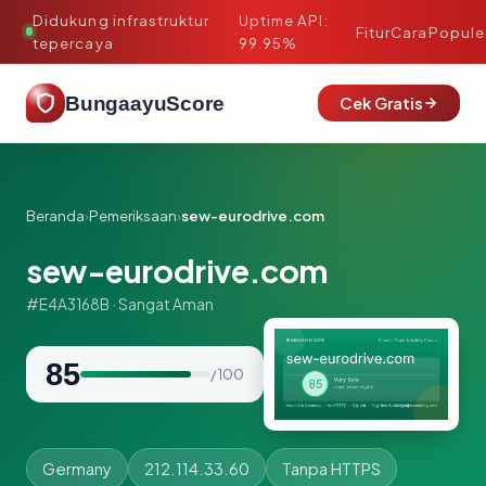
Didukung infrastruktur
Uptime API:
·
Fitur
Cara
Popule
tepercaya
99.95%
BungaayuScore
Cek Gratis
Beranda
›
Pemeriksaan
›
sew-eurodrive.com
sew-eurodrive.com
#E4A3168B · Sangat Aman
85
/ 100
Germany
212.114.33.60
Tanpa HTTPS