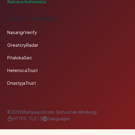
Bahasa Indonesia
TAUTAN SAHABAT
NasarigrVerify
GreatcryRadar
PitalokaSec
HelenscaTrust
DnastyjaTrust
© 2026 BungaayuScore. Semua hak dilindungi.
HTTPS · TLS 1.3
1 languages