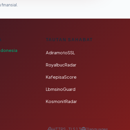
 finansial.
A
TAUTAN SAHABAT
ndonesia
AdiramotoSSL
RoyalbucRadar
KafepisaScore
LbmsinoGuard
KosmonitRadar
HTTPS · TLS 1.3
1 languages