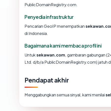
PublicDomainRegistry.com.
Penyedia infrastruktur
Pencarian GeoIP menempatkan
sekawan.c
di Indonesia.
Bagaimana kami membaca profil ini
Untuk
sekawan.com
, gambaran gabungan (24
Ltd. d/b/a PublicDomainRegistry.com) jatuh d
Pendapat akhir
Menggabungkan semua sinyal, kami menilai
se