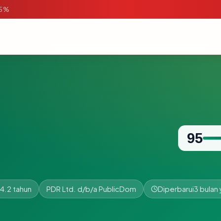
95%
95
4.2 tahun
PDR Ltd. d/b/a PublicDom
Diperbarui
3 bulan 