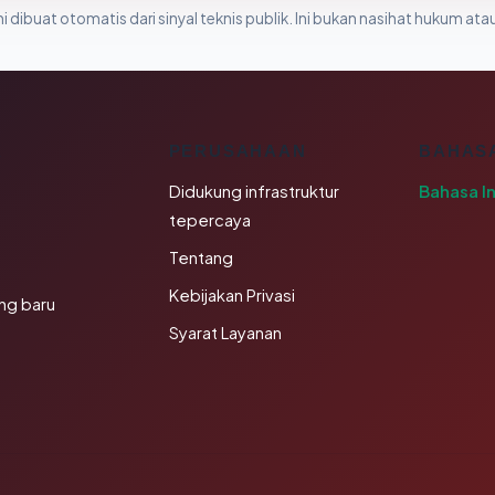
i dibuat otomatis dari sinyal teknis publik. Ini bukan nasihat hukum atau
K
PERUSAHAAN
BAHAS
Didukung infrastruktur
Bahasa I
tepercaya
Tentang
Kebijakan Privasi
ng baru
Syarat Layanan