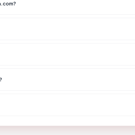
n.com?
?