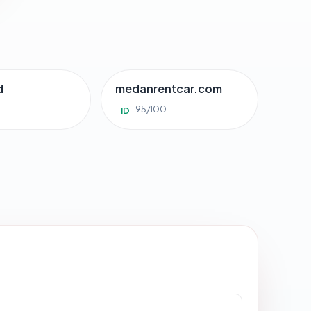
d
medanrentcar.com
95/100
ID