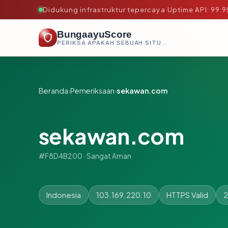
Didukung infrastruktur tepercaya
·
Uptime API: 99.
BungaayuScore
PERIKSA APAKAH SEBUAH SITUS AMAN, TEPERCAYA, DAN TERVERIFIKASI DALAM HITUNGAN DETIK.
Beranda
›
Pemeriksaan
›
sekawan.com
sekawan.com
#F8D4B200 · Sangat Aman
Indonesia
103.169.220.10
HTTPS Valid
2