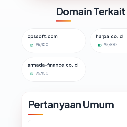
Domain Terkait
cpssoft.com
harpa.co.id
95/100
95/100
ID
ID
armada-finance.co.id
95/100
ID
Pertanyaan Umum