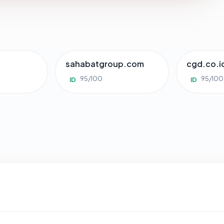
sahabatgroup.com
cgd.co.i
95/100
95/100
ID
ID