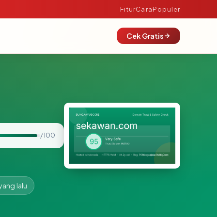
Fitur
Cara
Populer
Cek Gratis
/ 100
yang lalu