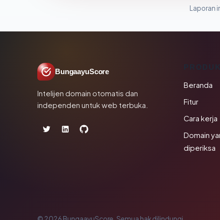
Laporan in
PRODU
BungaayuScore
Beranda
Intelijen domain otomatis dan
Fitur
independen untuk web terbuka.
Cara kerja
Domain ya
diperiksa
© 2026 BungaayuScore. Semua hak dilindungi.