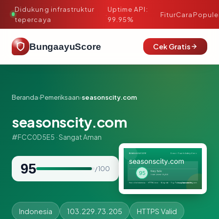
Didukung infrastruktur
Uptime API:
·
Fitur
Cara
Popule
tepercaya
99.95%
BungaayuScore
Cek Gratis
Beranda
›
Pemeriksaan
›
seasonscity.com
seasonscity.com
#FCC0D5E5 · Sangat Aman
95
/ 100
Indonesia
103.229.73.205
HTTPS Valid