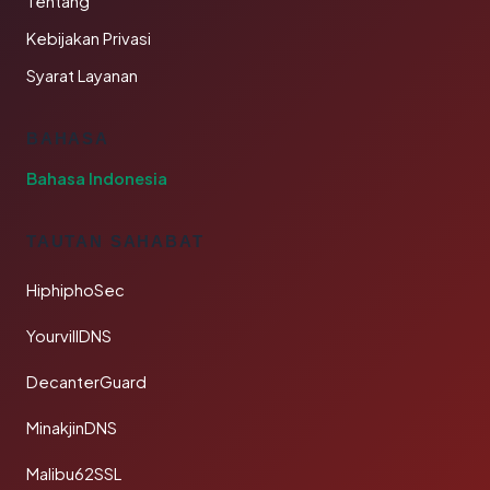
Tentang
Kebijakan Privasi
Syarat Layanan
BAHASA
Bahasa Indonesia
TAUTAN SAHABAT
HiphiphoSec
YourvillDNS
DecanterGuard
MinakjinDNS
Malibu62SSL