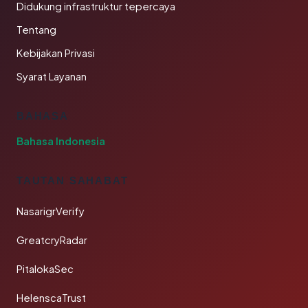
Didukung infrastruktur tepercaya
Tentang
Kebijakan Privasi
Syarat Layanan
BAHASA
Bahasa Indonesia
TAUTAN SAHABAT
NasarigrVerify
GreatcryRadar
PitalokaSec
HelenscaTrust