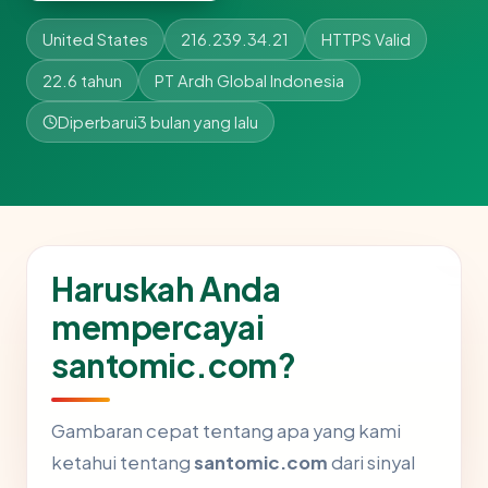
United States
216.239.34.21
HTTPS Valid
22.6 tahun
PT Ardh Global Indonesia
Diperbarui
3 bulan yang lalu
Haruskah Anda
mempercayai
santomic.com?
Gambaran cepat tentang apa yang kami
ketahui tentang
santomic.com
dari sinyal