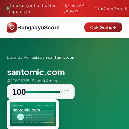
Didukung infrastruktur
Uptime API:
·
Fitur
Cara
Popule
tepercaya
99.95%
BungaayuScore
Cek Gratis
Beranda
›
Pemeriksaan
›
santomic.com
santomic.com
#9F6C5715 · Sangat Aman
100
/ 100