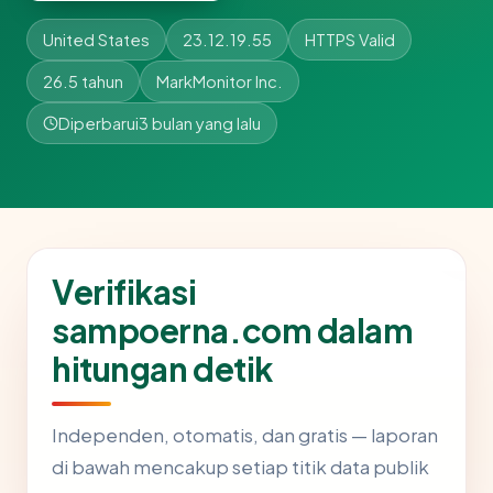
United States
23.12.19.55
HTTPS Valid
26.5 tahun
MarkMonitor Inc.
Diperbarui
3 bulan yang lalu
Verifikasi
sampoerna.com dalam
hitungan detik
Independen, otomatis, dan gratis — laporan
di bawah mencakup setiap titik data publik