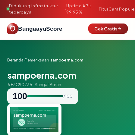
Didukung infrastruktur
Uptime API:
·
Fitur
Cara
Popule
tepercaya
99.95%
BungaayuScore
Cek Gratis
Beranda
›
Pemeriksaan
›
sampoerna.com
sampoerna.com
#F3C90235 · Sangat Aman
100
/ 100