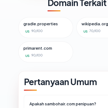
Domain Terkait
gradle.properties
wikipedia.or
90/100
70/100
US
US
primarent.com
90/100
US
Pertanyaan Umum
Apakah sambohair.com penipuan?