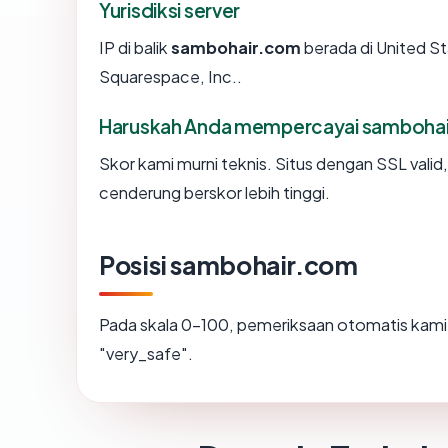
Yurisdiksi server
IP di balik
sambohair.com
berada di United St
Squarespace, Inc..
Haruskah Anda mempercayai samboha
Skor kami murni teknis. Situs dengan SSL valid
cenderung berskor lebih tinggi.
Posisi sambohair.com
Pada skala 0-100, pemeriksaan otomatis ka
"very_safe".