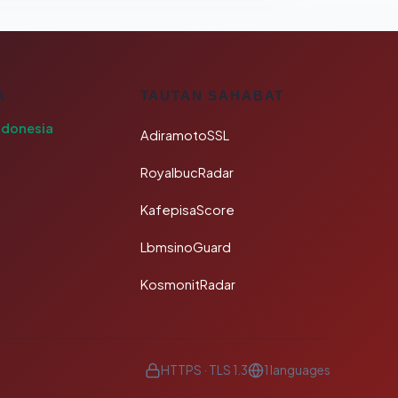
A
TAUTAN SAHABAT
ndonesia
AdiramotoSSL
RoyalbucRadar
KafepisaScore
LbmsinoGuard
KosmonitRadar
HTTPS · TLS 1.3
1 languages