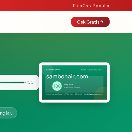
Fitur
Cara
Populer
Cek Gratis
/ 100
ng lalu