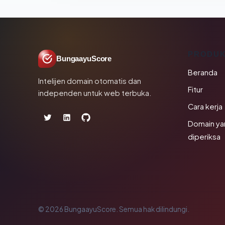
PRODU
BungaayuScore
Beranda
Intelijen domain otomatis dan
Fitur
independen untuk web terbuka.
Cara kerja
Domain ya
diperiksa
© 2026 BungaayuScore. Semua hak dilindungi.