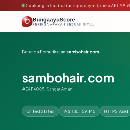
Didukung infrastruktur tepercaya
·
Uptime API: 99.
BungaayuScore
PERIKSA APAKAH SEBUAH SITUS AMAN, TEPERCAYA, DAN TERVERIFIKASI DALAM HITUNGAN DETIK.
Beranda
›
Pemeriksaan
›
sambohair.com
sambohair.com
#E4114005 · Sangat Aman
United States
198.185.159.145
HTTPS Valid