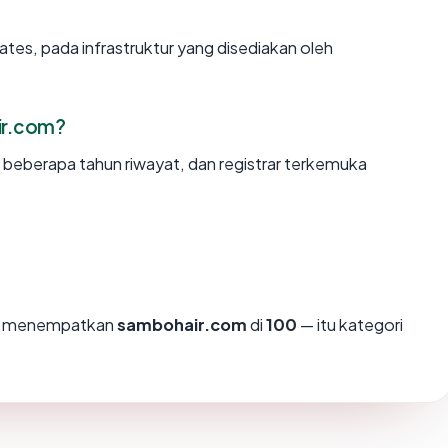
ates, pada infrastruktur yang disediakan oleh
ir.com?
, beberapa tahun riwayat, dan registrar terkemuka
mi menempatkan
sambohair.com
di
100
— itu kategori