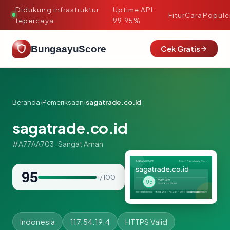
Didukung infrastruktur
Uptime API:
·
Fitur
Cara
Popule
tepercaya
99.95%
BungaayuScore
Cek Gratis
Beranda
›
Pemeriksaan
›
sagatrade.co.id
sagatrade.co.id
#A77AA703 · Sangat Aman
95
/ 100
Indonesia
117.54.19.4
HTTPS Valid