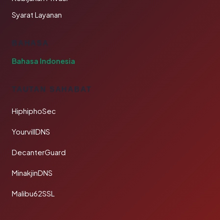
Syarat Layanan
BAHASA
Bahasa Indonesia
TAUTAN SAHABAT
HiphiphoSec
YourvillDNS
DecanterGuard
MinakjinDNS
Malibu62SSL