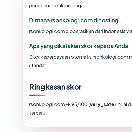
pengguna ketika ini gagal.
Di mana rsonkologi.com dihosting
rsonkologi.com dioperasikan dari Indonesia vi
Apa yang dikatakan skor kepada Anda
Skor kepercayaan otomatis rsonkologi.com men
standar.
Ringkasan skor
rsonkologi.com → 95/100 (
very_safe
). Nilai
terbaru.