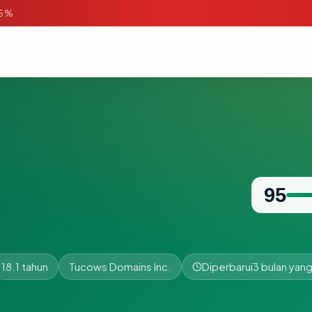
95%
95
18.1 tahun
Tucows Domains Inc.
Diperbarui
3 bulan yang 