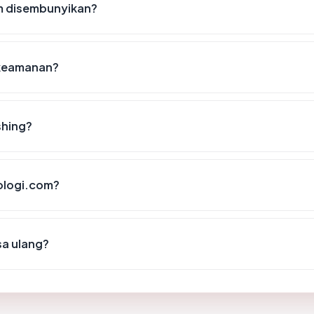
m disembunyikan?
 keamanan?
shing?
kologi.com?
sa ulang?