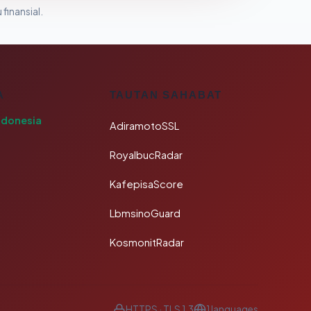
 finansial.
A
TAUTAN SAHABAT
ndonesia
AdiramotoSSL
RoyalbucRadar
KafepisaScore
LbmsinoGuard
KosmonitRadar
HTTPS · TLS 1.3
1 languages