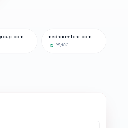
group.com
medanrentcar.com
95/100
ID