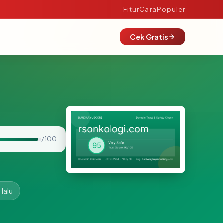
Fitur
Cara
Populer
Cek Gratis
/ 100
lalu