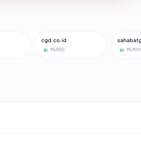
cgd.co.id
sahabat
95/100
95/100
ID
ID