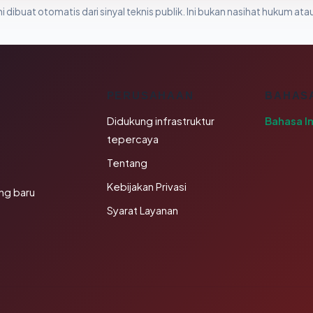
i dibuat otomatis dari sinyal teknis publik. Ini bukan nasihat hukum atau
K
PERUSAHAAN
BAHAS
Didukung infrastruktur
Bahasa I
tepercaya
Tentang
Kebijakan Privasi
ng baru
Syarat Layanan