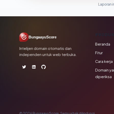
Laporan in
PRODU
BungaayuScore
Beranda
Intelijen domain otomatis dan
Fitur
independen untuk web terbuka.
Cara kerja
Domain ya
diperiksa
© 2026 BungaayuScore. Semua hak dilindungi.