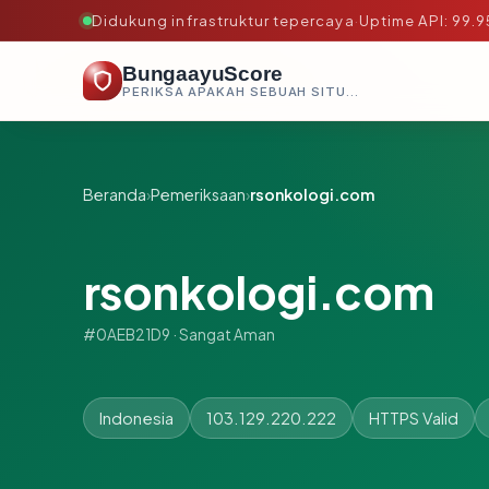
Didukung infrastruktur tepercaya
·
Uptime API: 99.
BungaayuScore
PERIKSA APAKAH SEBUAH SITUS AMAN, TEPERCAYA, DAN TERVERIFIKASI DALAM HITUNGAN DETIK.
Beranda
›
Pemeriksaan
›
rsonkologi.com
rsonkologi.com
#0AEB21D9 · Sangat Aman
Indonesia
103.129.220.222
HTTPS Valid