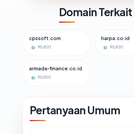
Domain Terkait
cpssoft.com
harpa.co.id
95/100
95/100
ID
ID
armada-finance.co.id
95/100
ID
Pertanyaan Umum