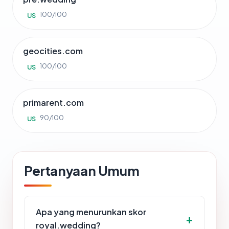
100/100
US
geocities.com
100/100
US
primarent.com
90/100
US
Pertanyaan Umum
Apa yang menurunkan skor
royal.wedding?