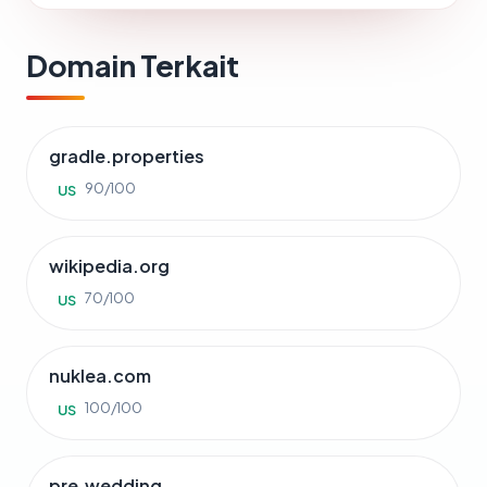
Domain Terkait
gradle.properties
90/100
US
wikipedia.org
70/100
US
nuklea.com
100/100
US
pre.wedding