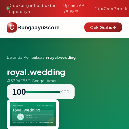
Didukung infrastruktur
Uptime API:
·
Fitur
Cara
Popule
tepercaya
99.95%
BungaayuScore
Cek Gratis
Beranda
›
Pemeriksaan
›
royal.wedding
royal.wedding
#529AF86E · Sangat Aman
100
/ 100