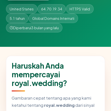
United States
64.70.19.34
HTTPS Valid
5.1 tahun
Global Domains Internati
Diperbarui
3 bulan yang lalu
Haruskah Anda
mempercayai
royal.wedding?
Gambaran cepat tentang apa yang kami
ketahui tentang
royal.wedding
dari sinyal