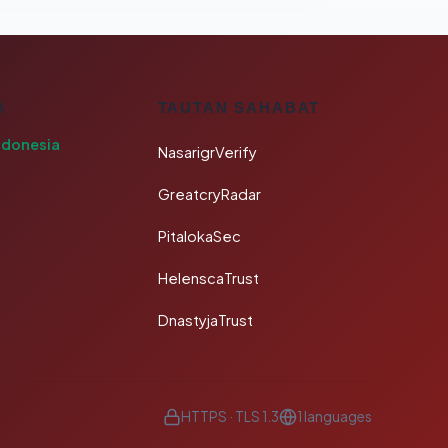
A
TAUTAN SAHABAT
ndonesia
NasarigrVerify
GreatcryRadar
PitalokaSec
HelenscaTrust
DnastyjaTrust
HTTPS · TLS 1.3
1 languages