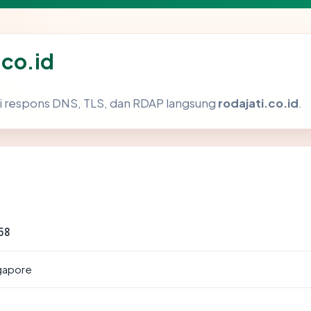
.co.id
i respons DNS, TLS, dan RDAP langsung
rodajati.co.id
.
58
ngapore