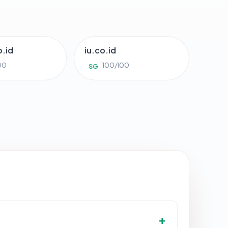
.id
iu.co.id
00
100/100
SG