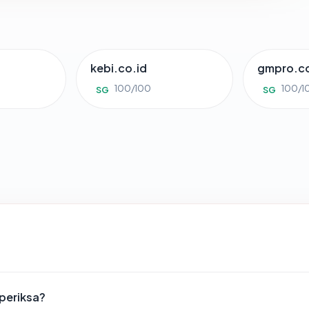
kebi.co.id
gmpro.co
100/100
100/1
SG
SG
iperiksa?