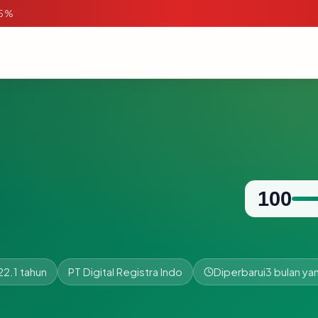
95%
100
22.1 tahun
PT Digital Registra Indo
Diperbarui
3 bulan yan