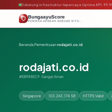
Didukung infrastruktur tepercaya
·
Uptime API: 99.
BungaayuScore
PERIKSA APAKAH SEBUAH SITUS AMAN, TEPERCAYA, DAN TERVERIFIKASI DALAM HITUNGAN DETIK.
Beranda
›
Pemeriksaan
›
rodajati.co.id
rodajati.co.id
#EB988EC9 · Sangat Aman
Singapore
103.243.174.58
HTTPS Valid