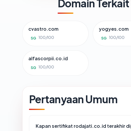
Domain Terkait
cvastro.com
yogyes.com
100/100
100/100
SG
SG
alfascorpii.co.id
100/100
SG
Pertanyaan Umum
Kapan sertifikat rodajati.co.id terakhir d