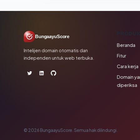
PRODU
BungaayuScore
Beranda
Intelijen domain otomatis dan
Fitur
independen untuk web terbuka.
Cara kerja
Domain ya
diperiksa
© 2026 BungaayuScore. Semua hak dilindungi.