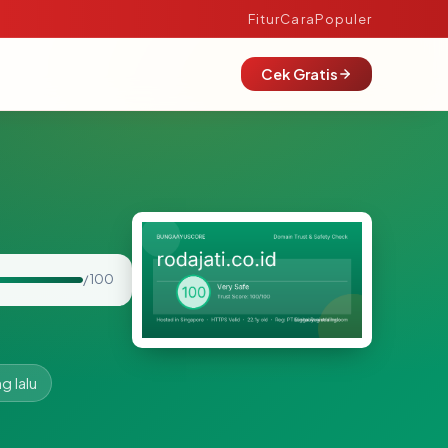
Fitur
Cara
Populer
Cek Gratis
/ 100
g lalu