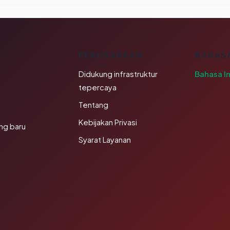
K
PERUSAHAAN
BAHAS
Didukung infrastruktur
Bahasa I
tepercaya
Tentang
Kebijakan Privasi
ng baru
Syarat Layanan