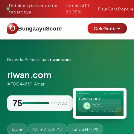
Didukung infrastruktur
Uptime API:
·
Fitur
Cara
Popule
tepercaya
99.95%
BungaayuScore
Cek Gratis
Beranda
›
Pemeriksaan
›
riwan.com
riwan.com
#F0C44881 · Aman
75
/ 100
Japan
43.167.232.47
Tanpa HTTPS