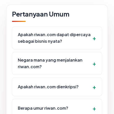
Pertanyaan Umum
Apakah riwan.com dapat dipercaya
sebagai bisnis nyata?
Negara mana yang menjalankan
riwan.com?
Apakah riwan.com dienkripsi?
Berapa umur riwan.com?