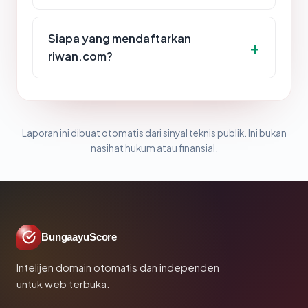
Siapa yang mendaftarkan
riwan.com?
Laporan ini dibuat otomatis dari sinyal teknis publik. Ini bukan
nasihat hukum atau finansial.
BungaayuScore
Intelijen domain otomatis dan independen
untuk web terbuka.