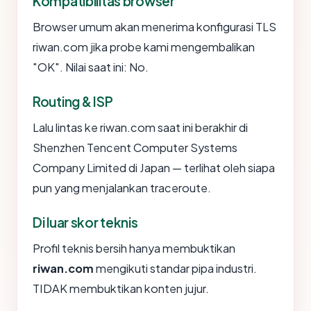
Kompatibilitas browser
Browser umum akan menerima konfigurasi TLS
riwan.com jika probe kami mengembalikan
"OK". Nilai saat ini: No.
Routing & ISP
Lalu lintas ke riwan.com saat ini berakhir di
Shenzhen Tencent Computer Systems
Company Limited di Japan — terlihat oleh siapa
pun yang menjalankan traceroute.
Di luar skor teknis
Profil teknis bersih hanya membuktikan
riwan.com
mengikuti standar pipa industri.
TIDAK membuktikan konten jujur.