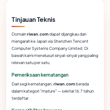
Tinjauan Teknis
Domain
riwan.com
dapat dijangkau dan
mengarah ke Japan via Shenzhen Tencent
Computer Systems Company Limited. Di
bawah kami menelusuri sinyal-sinyal yang paling
relevan satu per satu.
Pemeriksaan kematangan
Dari segi kematangan,
riwan.com
berada
dalam kategori "mature" — sekitar 16.7 tahun
terdaftar.