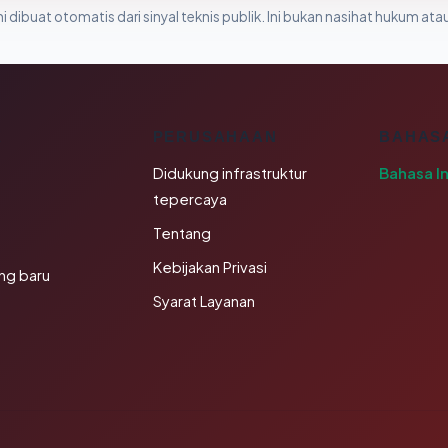
i dibuat otomatis dari sinyal teknis publik. Ini bukan nasihat hukum atau
K
PERUSAHAAN
BAHAS
Didukung infrastruktur
Bahasa I
tepercaya
Tentang
Kebijakan Privasi
ng baru
Syarat Layanan