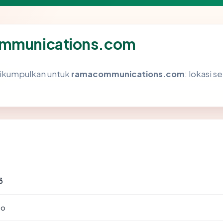
communications.com
dikumpulkan untuk
ramacommunications.com
: lokasi s
3
to