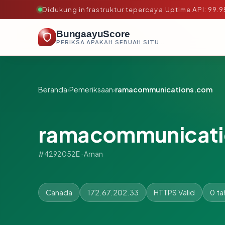
Didukung infrastruktur tepercaya
·
Uptime API: 99.
BungaayuScore
PERIKSA APAKAH SEBUAH SITUS AMAN, TEPERCAYA, DAN TERVERIFIKASI DALAM HITUNGAN DETIK.
Beranda
›
Pemeriksaan
›
ramacommunications.com
ramacommunicat
#4292052E · Aman
Canada
172.67.202.33
HTTPS Valid
0 ta