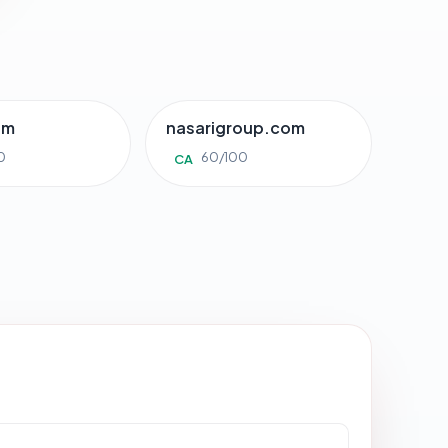
om
nasarigroup.com
0
60/100
CA