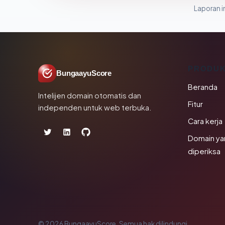
Laporan in
PRODU
BungaayuScore
Beranda
Intelijen domain otomatis dan
Fitur
independen untuk web terbuka.
Cara kerja
Domain ya
diperiksa
© 2026 BungaayuScore. Semua hak dilindungi.