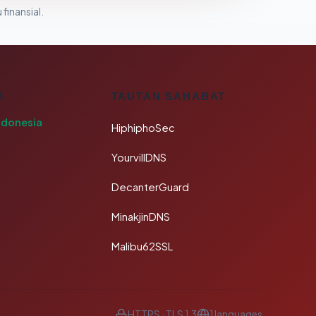
 finansial.
A
TAUTAN SAHABAT
ndonesia
HiphiphoSec
YourvillDNS
DecanterGuard
MinakjinDNS
Malibu62SSL
HTTPS · TLS 1.3
1 languages