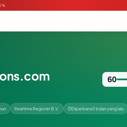
95%
ions.com
60
hun
Realtime Register B.V.
Diperbarui
3 bulan yang lalu