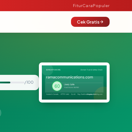
Fitur
Cara
Populer
Cek Gratis
/ 100