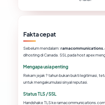
Fakta cepat
Sebelum mendalam:
ramacommunications
dihosting di Canada. SSL pada host apex men
Mengapa usia penting
Rekam jejak ? tahun bukan bukti legitimasi, tet
untuk mengakumulasi sinyal reputasi.
Status TLS / SSL
Handshake TLS ke ramacommunications.com