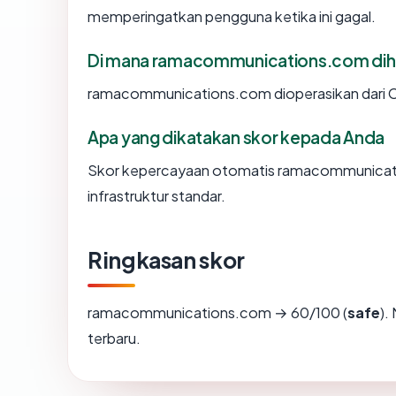
memperingatkan pengguna ketika ini gagal.
Di mana ramacommunications.com dih
ramacommunications.com dioperasikan dari Can
Apa yang dikatakan skor kepada Anda
Skor kepercayaan otomatis ramacommunicati
infrastruktur standar.
Ringkasan skor
ramacommunications.com → 60/100 (
safe
).
terbaru.