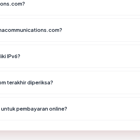
ions.com?
amacommunications.com?
ki IPv6?
m terakhir diperiksa?
untuk pembayaran online?