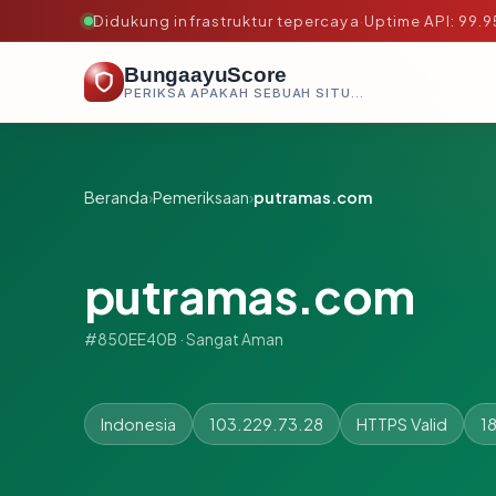
Didukung infrastruktur tepercaya
·
Uptime API: 99.
BungaayuScore
PERIKSA APAKAH SEBUAH SITUS AMAN, TEPERCAYA, DAN TERVERIFIKASI DALAM HITUNGAN DETIK.
Beranda
›
Pemeriksaan
›
putramas.com
putramas.com
#850EE40B · Sangat Aman
Indonesia
103.229.73.28
HTTPS Valid
18