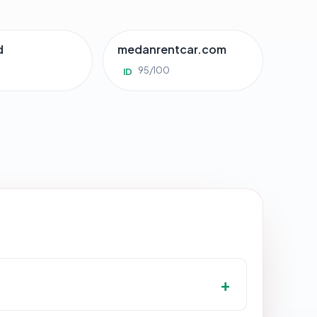
d
medanrentcar.com
95/100
ID