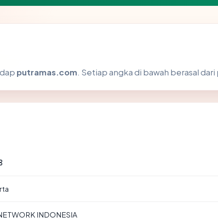
hadap
putramas.com
. Setiap angka di bawah berasal dari
8
rta
 NETWORK INDONESIA