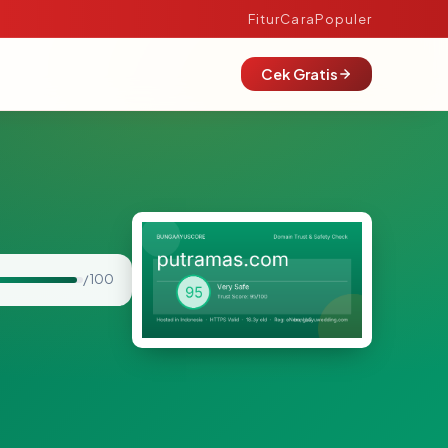
Fitur
Cara
Populer
Cek Gratis
/ 100