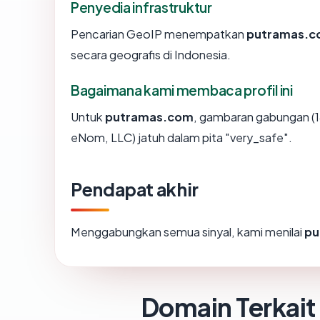
Penyedia infrastruktur
Pencarian GeoIP menempatkan
putramas.
secara geografis di Indonesia.
Bagaimana kami membaca profil ini
Untuk
putramas.com
, gambaran gabungan (1
eNom, LLC) jatuh dalam pita "very_safe".
Pendapat akhir
Menggabungkan semua sinyal, kami menilai
pu
Domain Terkait