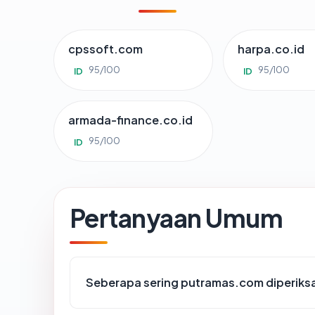
cpssoft.com
harpa.co.id
95/100
95/100
ID
ID
armada-finance.co.id
95/100
ID
Pertanyaan Umum
Seberapa sering putramas.com diperiks