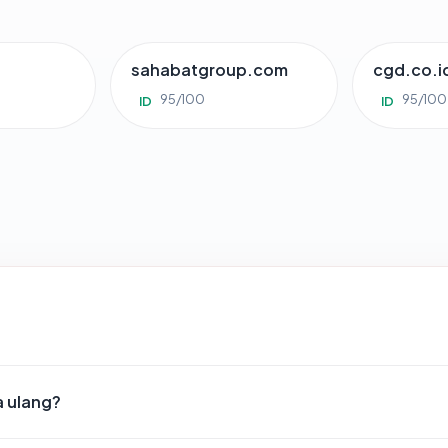
sahabatgroup.com
cgd.co.i
95/100
95/100
ID
ID
a ulang?