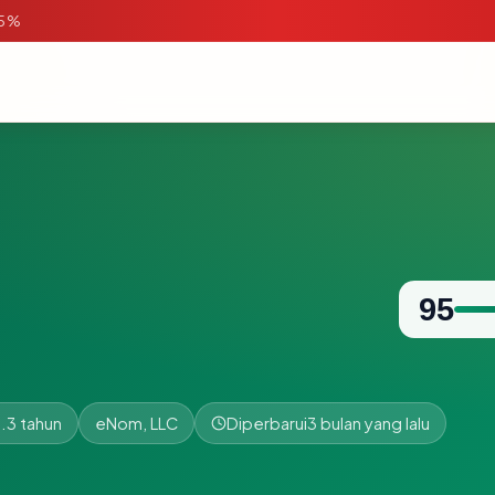
95%
95
.3 tahun
eNom, LLC
Diperbarui
3 bulan yang lalu