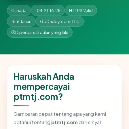
Canada
104.21.16.28
HTTPS Valid
18.6 tahun
GoDaddy.com, LLC
Diperbarui
3 bulan yang lalu
Haruskah Anda
mempercayai
ptmtj.com?
Gambaran cepat tentang apa yang kami
ketahui tentang
ptmtj.com
dari sinyal