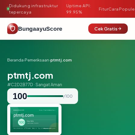
Didukung infrastruktur
Uptime API:
·
Fitur
Cara
Popule
tepercaya
99.95%
BungaayuScore
Cek Gratis
Beranda
›
Pemeriksaan
›
ptmtj.com
ptmtj.com
#C2D2B77D · Sangat Aman
100
/ 100