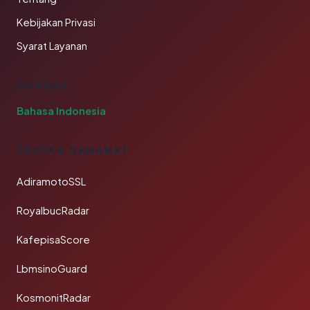
Kebijakan Privasi
Syarat Layanan
BAHASA
Bahasa Indonesia
TAUTAN SAHABAT
AdiramotoSSL
RoyalbucRadar
KafepisaScore
LbmsinoGuard
KosmonitRadar