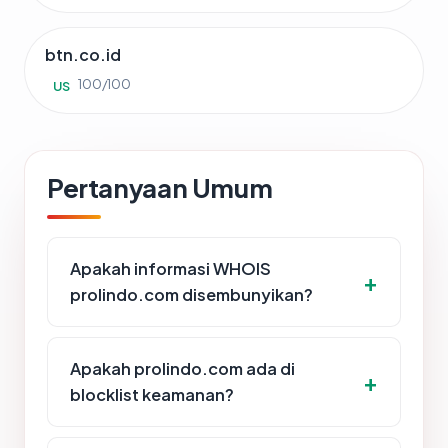
btn.co.id
100/100
US
Pertanyaan Umum
Apakah informasi WHOIS
prolindo.com disembunyikan?
Apakah prolindo.com ada di
blocklist keamanan?