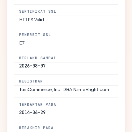
SERTIFIKAT SSL
HTTPS Valid
PENERBIT SSL
E7
BERLAKU SAMPAI
2026-08-07
REGISTRAR
TurnCommerce, Inc. DBA NameBright.com
TERDAFTAR PADA
2014-06-29
BERAKHIR PADA