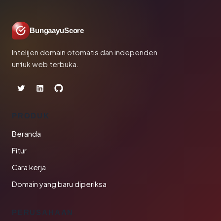
BungaayuScore
Intelijen domain otomatis dan independen
untuk web terbuka.
PRODUK
Beranda
Fitur
Cara kerja
Domain yang baru diperiksa
PERUSAHAAN