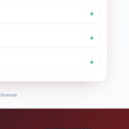
 finansial.