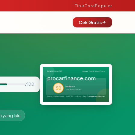
Fitur
Cara
Populer
Cek Gratis
/ 100
n yang lalu