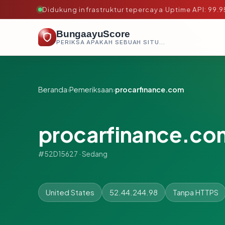
Didukung infrastruktur tepercaya
·
Uptime API: 99.
BungaayuScore
PERIKSA APAKAH SEBUAH SITUS AMAN, TEPERCAYA, DAN TERVERIFIKASI DALAM HITUNGAN DETIK.
Beranda
›
Pemeriksaan
›
procarfinance.com
procarfinance.co
#52D15627 · Sedang
United States
52.44.244.98
Tanpa HTTPS