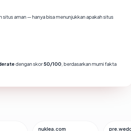
kan situs aman — hanya bisa menunjukkan apakah situs
erate
dengan skor
50/100
, berdasarkan murni fakta
g
nuklea.com
pre.wed