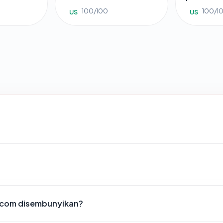
100/100
100/1
US
US
.com disembunyikan?