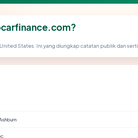
ocarfinance.com?
nited States. Ini yang diungkap catatan publik dan serti
 Ashburn
nc.