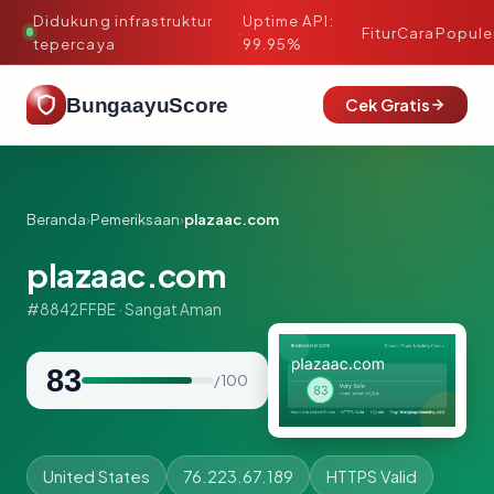
Didukung infrastruktur
Uptime API:
·
Fitur
Cara
Popule
tepercaya
99.95%
BungaayuScore
Cek Gratis
Beranda
›
Pemeriksaan
›
plazaac.com
plazaac.com
#8842FFBE · Sangat Aman
83
/ 100
United States
76.223.67.189
HTTPS Valid