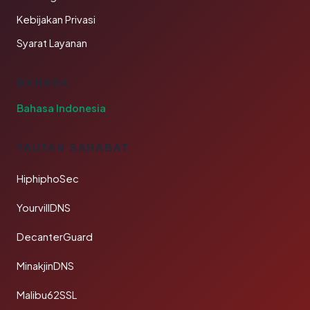
Kebijakan Privasi
Syarat Layanan
BAHASA
Bahasa Indonesia
TAUTAN SAHABAT
HiphiphoSec
YourvillDNS
DecanterGuard
MinakjinDNS
Malibu62SSL